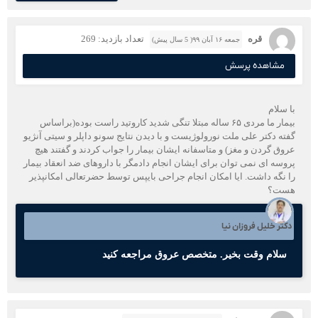
قره
تعداد بازدید: 269
جمعه ۱۶ آبان ۹۹( 5 سال پیش)
مشاهده پرسش
با سلام
بیمار ما مردی ۶۵ ساله مبتلا تنگی شدید کاروتید راست بوده(براساس
گفته دکتر علی ملت نورولوژیست و با دیدن نتایج سونو داپلر و سیتی آنژیو
عروق گردن و مغز) و متاسفانه ایشان بیمار را جواب کردند و گفتند هیچ
پروسه ای نمی توان برای ایشان انجام دادمگر با داروهای ضد انعقاد بیمار
را نگه داشت. ایا امکان انجام جراحی بایپس توسط حضرتعالی امکانپذیر
هست؟
دکتر خلیل فروزان نیا
سلام وقت بخیر. متخصص عروق مراجعه کنید