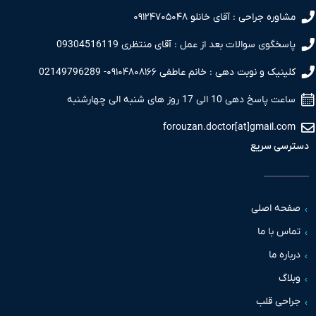
مشاوره جراحی : آقای خانلو ۰۹۱۲۴۷۰۵۰۴۸
پاسخگوی سوالات بعد از عمل : آقای منتظری 09304516119
کلینیک و نوبت دهی : خانم عاطفی ۰۹۱۰۴۸۰۸۱۶۶- 02149796289
ساعت پاسخ دهی 10 الی 17 روز های شنبه الی چهارشنبه
forouzan.doctor[at]gmail.com
دسترسی سریع
صفحه اصلی
تماس با ما
درباره ما
وبلاگ
جراحی قلب