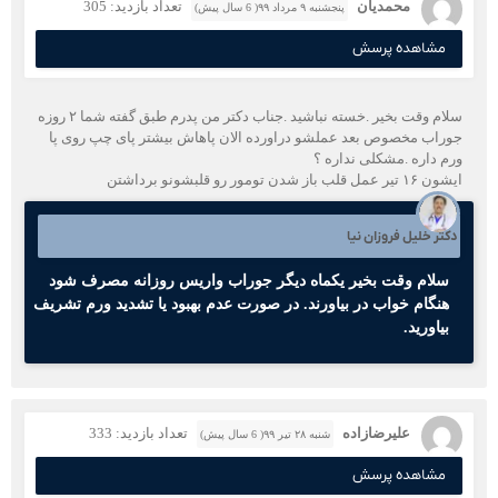
محمدیان
تعداد بازدید: 305
پنجشنبه ۹ مرداد ۹۹( 6 سال پیش)
مشاهده پرسش
سلام وقت بخیر .خسته نباشید .جناب دکتر من پدرم طبق گفته شما ۲ روزه
جوراب مخصوص بعد عملشو دراورده الان پاهاش بیشتر پای چپ روی پا
ورم داره .مشکلی نداره ؟
ایشون ۱۶ تیر عمل قلب باز شدن تومور رو قلبشونو برداشتن
دکتر خلیل فروزان نیا
سلام وقت بخیر یکماه دیگر جوراب واریس روزانه مصرف شود
هنگام خواب در بیاورند. در صورت عدم بهبود یا تشدید ورم تشریف
بیاورید.
علیرضازاده
تعداد بازدید: 333
شنبه ۲۸ تیر ۹۹( 6 سال پیش)
مشاهده پرسش