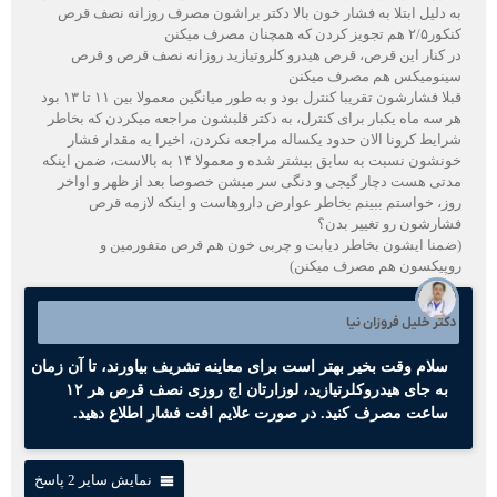
به دلیل ابتلا به فشار خون بالا دکتر براشون مصرف روزانه نصف قرص
کنکور۲/۵ هم تجویز کردن که همچنان مصرف میکنن
در کنار این قرص، قرص هیدرو کلروتیازید روزانه نصف قرص و قرص
سینومیکس هم مصرف میکنن
قبلا فشارشون تقریبا کنترل بود و به طور میانگین معمولا بین ۱۱ تا ۱۳ بود
هر سه ماه یکبار برای کنترل، به دکتر قلبشون مراجعه میکردن که بخاطر
شرایط کرونا الان حدود یکساله مراجعه نکردن، اخیرا یه مقدار فشار
خونشون نسبت به سابق بیشتر شده و معمولا ۱۴ به بالاست، ضمن اینکه
مدتی هست دچار گیجی و دنگی سر میشن خصوصا بعد از ظهر و اواخر
روز، خواستم ببینم بخاطر عوارض داروهاست و اینکه لازمه قرص
فشارشون رو تغییر بدن؟
(ضمنا ایشون بخاطر دیابت و چربی خون هم قرص متفورمین و
روپیکسون هم مصرف میکنن)
دکتر خلیل فروزان نیا
سلام وقت بخیر بهتر است برای معاینه تشریف بیاورند، تا آن زمان
به جای هیدروکلرتیازید، لوزارتان اچ روزی نصف قرص هر ۱۲
ساعت مصرف کنید. در صورت علایم افت فشار اطلاع دهید.
نمایش سایر 2 پاسخ