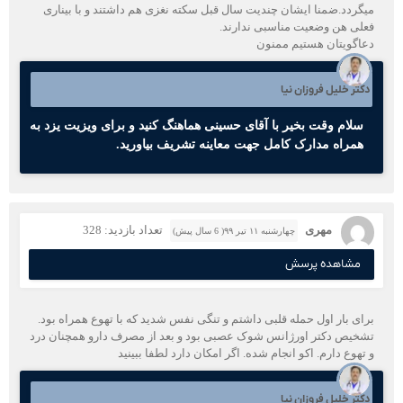
میگردد.ضمنا ایشان چندیت سال قبل سکته نغزی هم داشتند و با بیناری
فعلی هن وضعیت مناسبی ندارند.
دعاگویتان هستیم ممنون
دکتر خلیل فروزان نیا
سلام وقت بخیر با آقای حسینی هماهنگ کنید و برای ویزیت یزد به
همراه مدارک کامل جهت معاینه تشریف بیاورید.
مهری
تعداد بازدید: 328
چهارشنبه ۱۱ تیر ۹۹( 6 سال پیش)
مشاهده پرسش
برای بار اول حمله قلبی داشتم و تنگی نفس شدید که با تهوع همراه بود.
تشخیص دکتر اورژانس شوک عصبی بود و بعد از مصرف دارو همچنان درد
و تهوع دارم. اکو انجام شده. اگر امکان دارد لطفا ببینید
دکتر خلیل فروزان نیا