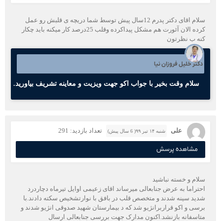
سلام اقای دکتر پدرم 12سال پیش توسط شما دریچه ی قلبش رو عمل
کرده الان آئورت هم مشکل پیداکرده وقلب 25درصد کار میکنه باید چکار
کنه ب نظرتون
دکتر خلیل فروزان نیا
سلام وقت بخیر با جواب اکو جهت ویزیت و معاینه تشریف بیاورید.
علی
تعداد بازدید: 291
شنبه ۱۴ تیر ۹۹( 6 سال پیش)
مشاهده پرسش
سلام و خسته نباشید
احتراما به عرض جنابعالی میرساند اقای زعیمی اوایل تیرماه دچاردرد
شدید سینه شدند و متخصص قلب در بافق با نوارتشخیص سکته دادند.با
برسی و اکو قراربرانژیو شد که د بیمارستان شهید صدوقی انژیو شدند و
متاسفانه بازنشد.اکنون مدارک جهت بررسی جنابعالی ارسال