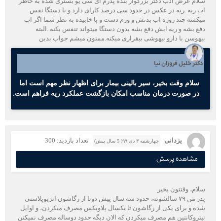
سلام عرض ادب دکتر بزرگوار بنده پدرم ای سی یو بستری شده به خاطر
اب ریه .ریه در عکس در حدود سی درصد کارای دارد و با دستگا نفس
میکشه چند روزه اب بدنش و ورم دست و پا خابیده به نطر شما اگر اب
دفع بشه و ریه ابش دفع بشه بدون دستگا میتواند تنفس بکنه .البته
بیهوسن با دارو بیهوشی بیقراری میکنه.ممنون میشم جواب بدین
دکتر خلیل فروزان نیا
سلام وقت بخیر، سیر بالینی بیمار برای اظهار نظر مهم است اما
در صورت درمان مناسب امکان بازگشت عملکرد ریه فراهم است.
یزدانی
تعداد بازدید: 300
چهارشنبه ۳ دی ۹۹( 5 سال پیش)
مشاهده پرسش
سلام، وقتتون بخیر
پدر من ۷۹ سالشونه، حدود سه سال پیش دوتا از رگاشون انژیوپلاستی
شده و برای یکی از رگاشون تا یکسال پلاویکس مصرف میکردن، و اوایل
نیتروکانتین هم مصرف میکردن که الان دیگه حدود دوساله مصرف نمیکنن