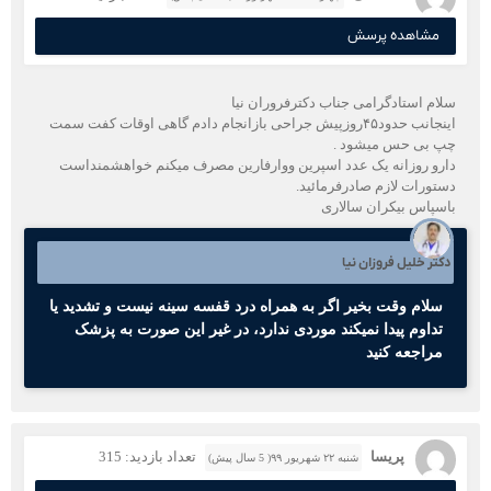
مشاهده پرسش
سلام استادگرامی جناب دکترفروران نیا
اینجانب حدود۴۵روزپیش جراحی بازانجام دادم گاهی اوقات کفت سمت
چپ بی حس میشود .
دارو روزانه یک عدد اسپرین ووارفارین مصرف میکنم خواهشمنداست
دستورات لازم صادرفرمائید.
باسپاس بیکران سالاری
دکتر خلیل فروزان نیا
سلام وقت بخیر اگر به همراه درد قفسه سینه نیست و تشدید یا
تداوم پیدا نمیکند موردی ندارد، در غیر این صورت به پزشک
مراجعه کنید
پریسا
تعداد بازدید: 315
شنبه ۲۲ شهریور ۹۹( 5 سال پیش)