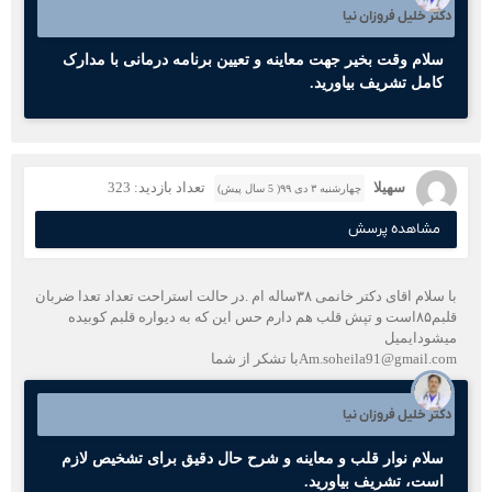
دکتر خلیل فروزان نیا
سلام وقت بخیر جهت معاینه و تعیین برنامه درمانی با مدارک
کامل تشریف بیاورید.
سهیلا
تعداد بازدید: 323
چهارشنبه ۳ دی ۹۹( 5 سال پیش)
مشاهده پرسش
با سلام اقای دکتر خانمی ۳۸ساله ام .در حالت استراحت تعداد تعدا ضربان
قلبم۸۵است و تپش قلب هم دارم حس این که به دیواره قلبم کوبیده
میشودایمیل
Am.soheila91@gmail.comبا تشکر از شما
دکتر خلیل فروزان نیا
سلام نوار قلب و معاینه و شرح حال دقیق برای تشخیص لازم
است، تشریف بیاورید.