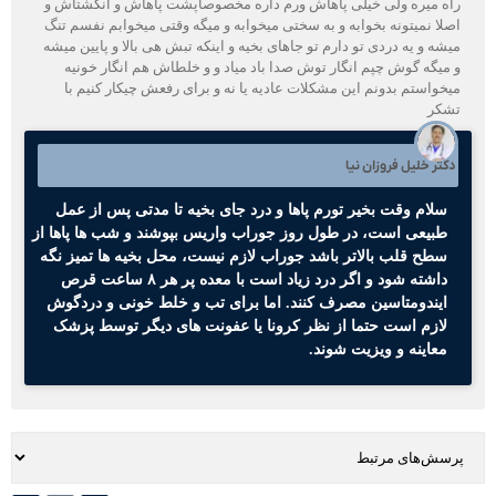
راه میره ولی خیلی پاهاش ورم داره مخصوصاپشت پاهاش و انگشتاش و
اصلا نمیتونه بخوابه و به سختی میخوابه و میگه وقتی میخوابم نفسم تنگ
میشه و یه دردی تو دارم تو جاهای بخیه و اینکه تبش هی بالا و پایین میشه
و میگه گوش چپم انگار توش صدا باد میاد و و خلطاش هم انگار خونیه
میخواستم بدونم این مشکلات عادیه یا نه و برای رفعش چیکار کنیم با
تشکر
دکتر خلیل فروزان نیا
سلام وقت بخیر تورم پاها و درد جای بخیه تا مدتی پس از عمل
طبیعی است، در طول روز جوراب واریس بپوشند و شب ها پاها از
سطح قلب بالاتر باشد جوراب لازم نیست، محل بخیه ها تمیز نگه
داشته شود و اگر درد زیاد است با معده پر هر ۸ ساعت قرص
ایندومتاسین مصرف کنند. اما برای تب و خلط خونی و دردگوش
لازم است حتما از نظر کرونا یا عفونت های دیگر توسط پزشک
معاینه و ویزیت شوند.