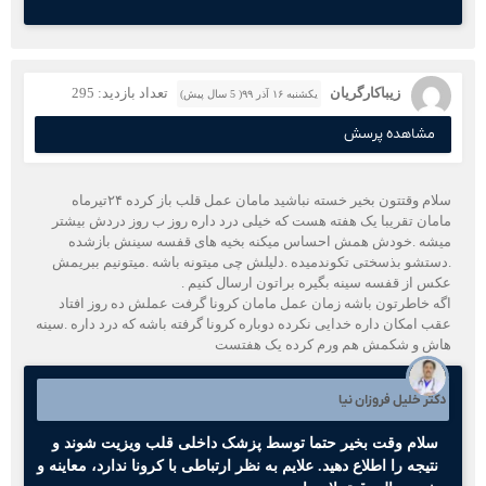
زیباکارگریان
تعداد بازدید: 295
یکشنبه ۱۶ آذر ۹۹( 5 سال پیش)
مشاهده پرسش
سلام وقتتون بخیر خسته نباشید مامان عمل قلب باز کرده ۲۴تیرماه
مامان تقریبا یک هفته هست که خیلی درد داره روز ب روز دردش بیشتر
میشه .خودش همش احساس میکنه بخیه های قفسه سینش بازشده
.دستشو بذسختی تکوندمیده .دلیلش چی میتونه باشه .میتونیم ببریمش
عکس از قفسه سینه بگیره براتون ارسال کنیم .
اگه خاطرتون باشه زمان عمل مامان کرونا گرفت عملش ده روز افتاد
عقب امکان داره خدایی نکرده دوباره کرونا گرفته باشه که درد داره .سینه
هاش و شکمش هم ورم کرده یک هفتست
دکتر خلیل فروزان نیا
سلام وقت بخیر حتما توسط پزشک داخلی قلب ویزیت شوند و
نتیجه را اطلاع دهید. علایم به نظر ارتباطی با کرونا ندارد، معاینه و