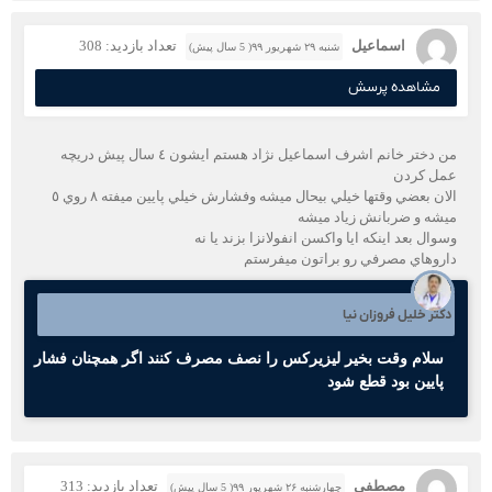
اسماعيل
تعداد بازدید: 308
شنبه ۲۹ شهریور ۹۹( 5 سال پیش)
مشاهده پرسش
من دختر خانم اشرف اسماعيل نژاد هستم ايشون ٤ سال پيش دريچه
عمل كردن
الان بعضي وقتها خيلي بيحال ميشه وفشارش خيلي پايين ميفته ٨ روي ٥
ميشه و ضربانش زياد ميشه
وسوال بعد اينكه ايا واكسن انفولانزا بزند يا نه
داروهاي مصرفي رو براتون ميفرستم
دکتر خلیل فروزان نیا
سلام وقت بخیر لیزیرکس را نصف مصرف کنند اگر همچنان فشار
پایین بود قطع شود
مصطفی
تعداد بازدید: 313
چهارشنبه ۲۶ شهریور ۹۹( 5 سال پیش)