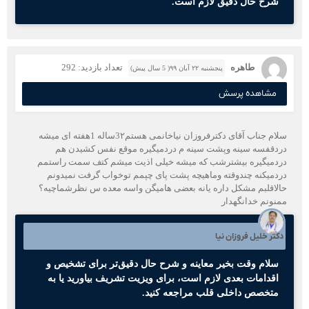
شرح حال دقیق لازم است.
طاهره
تعداد بازدید: 292
پنجشنبه ۲۲ آبان ۹۹( 5 سال پیش)
مشاهده پرسش
سلام جناب آقای دکترفروزان نیاخانمی هستم3۲ساله 1هفته ای میشه
دردقفسه سینه وپشت سینه م دردمیگیره موقع نفس کشیدن هم
دردمیگیره بیشترشب که میشه خیلی اذیت میشم کتف سمت راستمم
دردمیکنه چندوقته وماهیچه پشت پای چپمم توخواب گرفت نمیدونم
حالاقلبم مشکل داره یانه بعضی هامیگن واسه معده س نظرشماچیه؟
ممنونم خدانگهدار
دکتر خلیل فروزان نیا
سلام وقت بخیر معاینه و شرح حال دقیق‌تر برای تشخیص و
اقدامات بعدی لازم است، برای ویزیت تشریف بیاورید یا به
متخصص داخلی قلب مراجعه کنید.