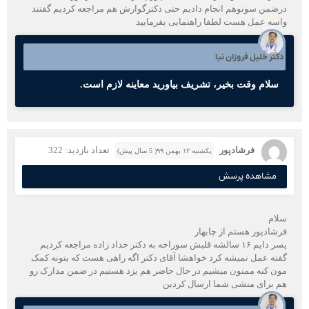
درضمن سونوهم انجام دادیم حتی دکترگوارش هم مراجعه کردیم گفتند
واسه عمل هست لطفا راهنمایی بفرمایید
دکتر خلیل فروزان نیا
سلام وقت بخیر، تشریف بیاورید معاینه لازم است.
فرشادپور
تعداد بازدید: 322
یکشنبه ۱۲ بهمن ۹۹( 5 سال پیش)
مشاهده پرسش
سلام
فرشادپور هستم از چابهار
پسر دایم ۱۶ سالشه قلبش سوراخه به دکتر حداد زاده مراجعه کردیم
گفته عمل نمیشه کرد خواهشا آقای دکتر اگه راهی هست که بتونه کمک
مون کنه ممنون میشیم در حال حاضر هم یزد هستیم در ضمن مدارک رو
هم برای منشی شما ارسال کردین