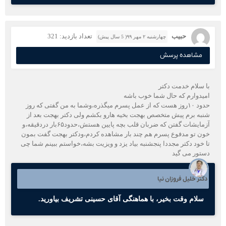
حبیب
تعداد بازدید: 321
چهارشنبه ۲ مهر ۹۹( 5 سال پیش)
مشاهده پرسش
با سلام خدمت دکتر
امیدوارم که حال شما خوب باشه
حدود ۱۰روز هست که از عمل پسرم میگذره،وشما به من گفتی که روز
شنبه برم پیش متخصص بهجت بخیه هارو بکشم ولی دکتر بهجت بعد از
آزمایشات گفتن که ضربان قلب بچه پایین هستش،حدود۶۵بار دردقیقه،و
خون تو مدفوع پسرم هم چند بار مشاهده کردم،ودکتر بهجت گفت بمون
تا خود دکتر مجددا پنجشنبه بیاد یزد و ویزیت بشه،خواستم ببینم شما چی
دستور می گید
دکتر خلیل فروزان نیا
سلام وقت بخیر، با هماهنگی آقای حسینی تشریف بیاورید.