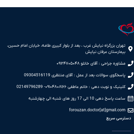
تهران بزرگراه نیایش غرب ، بعد از بلوار کبیری طامه، خیابان امام حسین،
بیمارستان عرفان نیایش
مشاوره جراحی : آقای خانلو ۰۹۱۲۴۷۰۵۰۴۸
پاسخگوی سوالات بعد از عمل : آقای منتظری 09304516119
کلینیک و نوبت دهی : خانم عاطفی ۰۹۱۰۴۸۰۸۱۶۶- 02149796289
ساعت پاسخ دهی 10 الی 17 روز های شنبه الی چهارشنبه
forouzan.doctor[at]gmail.com
دسترسی سریع