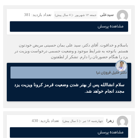
سیدعلی
تعداد بازدید: 381
جمعه ۱۲ شهریور ۰( 4 سال پیش)
مشاهده پرسش
باسلام و خداقوت. آقای دکتر، سید علی بمان حسینی مریض خودتون
هستم. باتوجه به شرایط موجود و وضعیت جسمی درخواست ویزیت در
یزد را هنگام حضورتان را دارم. تشکر از لطفتون
دکتر خلیل فروزان نیا
سلام انشاالله پس از بهتر شدن وضعیت قرمز کرونا ویزیت یزد
مجدد انجام خواهد شد.
زهرا
تعداد بازدید: 430
چهارشنبه ۱۶ تیر ۰( 5 سال پیش)
مشاهده پرسش