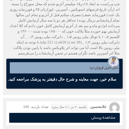
چپ و راست به ابعاد ۱۸در۱۵ میلیمتر آنژیو شدم که محل سوراخ را بسته
اند ازآن تاریخ قرصهای اسویکس ، آسپرین ، لوزارتان ۲۵ و فورزماید روزی
یک عدد ( فورزماید نصف) مصرف میکنم قبل از آنژیو و تمام این سالها
تمام آزمایشاتم نرمال بوده ( حداقل هر دو یا سه سال آزمایش کامل
می‌داده ام) دو ماه و نیم بعد از آنژیو آزمایش کامل خون دادم که کلا اعداد
آزمایش بهم خورده مثلاً پلاکت خون که ۱۶۵۰۰۰ بوده شده ۱۳۶۰۰۰ و
کلسیم ۱۰٫۸ یا توتال بیلی روبین ۱٫۵ _ دایرکت بیلی روبین ۰٫۳ _ آن
دایرکت بیلی روبین ۱٫۲ _ (ast 28 ) ( alt26 ) ( alp 221) با توجه به اینکه
بیلی روبین بالا است آیا می تواند اثر پلاویکس باشد یا پایین بودن پلاکت
مثلاً اثر آسپرین باشد نگران هستم در ضمن آزمایشات را می‌فرستم
دکتر خلیل فروزان نیا
سلام خیر، جهت معاینه و شرح حال دقیقتر به پزشک مراجعه کنید.
غلامحسین
تعداد بازدید: 346
یکشنبه ۲۰ تیر ۰( 5 سال پیش)
مشاهده پرسش