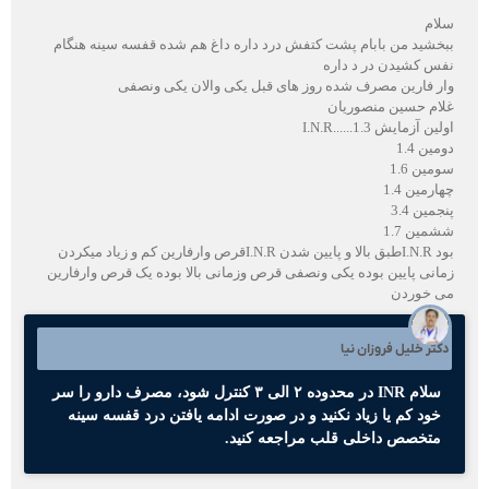
سلام
ببخشید من بابام پشت کتفش درد داره داغ هم شده قفسه سینه هنگام
نفس کشیدن در د داره
وار فارین مصرف شده روز های قبل یکی والان یکی ونصفی
غلام حسین منصوریان
اولین آزمایش I.N.R......1.3
دومین 1.4
سومین 1.6
چهارمین 1.4
پنجمین 3.4
ششمین 1.7
بود I.N.Rطبق بالا و پایین شدن I.N.Rقرص وارفارین کم و زیاد میکردن
زمانی پایین بوده یکی ونصفی قرص وزمانی بالا بوده یک قرص وارفارین
می خوردن
دکتر خلیل فروزان نیا
سلام INR در محدوده ۲ الی ۳ کنترل شود، مصرف دارو را سر
خود کم یا زیاد نکنید و در صورت ادامه یافتن درد قفسه سینه
متخصص داخلی قلب مراجعه کنید.