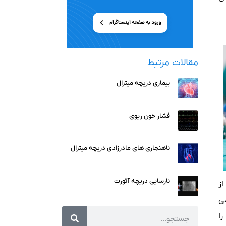
مقالات مرتبط
بیماری دریچه میترال
فشار خون ریوی
ناهنجاری های مادرزادی دریچه میترال
نارسایی دریچه آئورت
ز
ی
ا