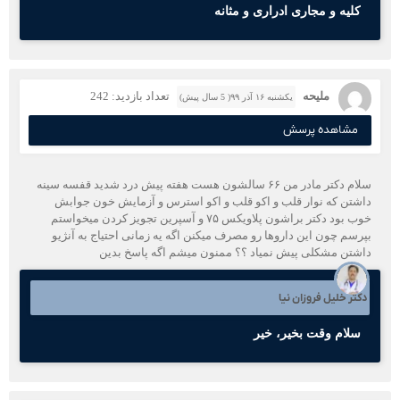
کلیه و مجاری ادراری و مثانه
ملیحه
تعداد بازدید: 242
یکشنبه ۱۶ آذر ۹۹( 5 سال پیش)
مشاهده پرسش
سلام دکتر مادر من ۶۶ سالشون هست هفته پیش درد شدید قفسه سینه
داشتن که نوار قلب و اکو قلب و اکو استرس و آزمایش خون جوابش
خوب بود دکتر براشون پلاویکس ۷۵ و آسپرین تجویز کردن میخواستم
بپرسم چون این داروها رو مصرف میکنن اگه یه زمانی احتیاج به آنژیو
داشتن مشکلی پیش نمیاد ؟؟ ممنون میشم اگه پاسخ بدین
دکتر خلیل فروزان نیا
سلام وقت بخیر، خیر