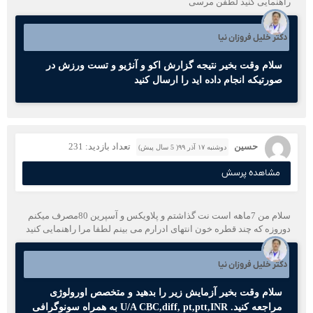
راهنمایی کنید لطفن مرسی
دکتر خلیل فروزان نیا
سلام وقت بخیر نتیجه گزارش اکو و آنژیو و تست ورزش در
صورتیکه انجام داده اید را ارسال کنید
حسین
تعداد بازدید: 231
دوشنبه ۱۷ آذر ۹۹( 5 سال پیش)
مشاهده پرسش
سلام من 7ماهه است نت گذاشتم و پلاویکس و آسپرین 80مصرف میکنم
دوروزه که چند قطره خون انتهای ادرارم می بینم لطفا مرا راهنمایی کنید
دکتر خلیل فروزان نیا
سلام وقت بخیر آزمایش زیر را بدهید و متخصص اورولوژی
مراجعه کنید. U/A CBC,diff, pt,ptt,INR به همراه سونوگرافی