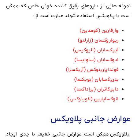
نمونه هایی از داروهای رقیق کننده خونی خاص که ممکن
است با پلاویکس استفاده شوند عبارت است از:
وارفارین (کومدین)
ریواروکسان (زارلتو)
آپیکسابان (الیوکیس)
ادوکسابان (ساوایسا)
فونداپارینوکس (آریکسرا)
بتریکسابان (بویکسا)
دابیگاتران (پراداکسا)
انوکساپارین (لاوینوکس)
عوارض جانبی پلاویکس
پلاویکس ممکن است عوارض جانبی خفیف یا جدی ایجاد