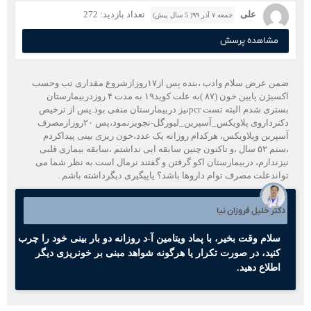
علی
تعداد بازدید: 272
جمعه ۷ آذر ۹۹( 5 سال پیش)
مشاهده پرسش
ضمن عرض سلام وادب ،بنده پس از۱۷روزازشروع مقداری تب وحسب
اکسیژن پایین خون (۸۷ )به علت کوید۱۹ به مدت ۴ روزدربیمارستان
بستری شدم البته تست pcrنیز دربیمارستان منفی بود.پس از ترخیص
دکترداروی پلاویکس_آسپرین_لیورگل-تجویزنمود،پس ۲۰روزازمصرف
آسپرین وپلاویکس، هرکدام روزانه یک عدد،خون ریزی بینی پیداکردم
،سنم ۵۲ سال ،و تاکنون چنین سابقه ایی نداشتم ،سابقه بیماری قلبی
نیزندارم، دربیمارستان اکو گرفتن و گفتند نرمال است.به نظر شما می
تواندعلت مصرف توام داروها باشد؟ یاپیگیری دیگرداشته باشم .
دکتر خلیل فروزان نیا
سلام وقت بخیر، با پماد ویتامین آ-د روزانه دو بار بینی خود را چرب
کنید، در صورت تکرار یا هرگونه شواهد مبنی بر خونریزی دیگر
اطلاع دهید.