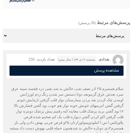
©
همیارسیستم
پرسش‌های مرتبط
(30 پرسش)
بغدادی
تعداد بازدید: 250
پنجشنبه ۴ دی ۹۹( 5 سال پیش)
مشاهده پرسش
سلام همسرم ۲۵ اذر نصف شب حالش بد شد.یعنی درد قفسه سینه عرق
سرد بعدش عرق گرموبعد دوتا دستش سر شدن زنگ زدم اورژانس
اومدن چک کردن بعد بردن بیمارستان نوار قلب گرفتن ازمایش خونم
گرفتن گفتن انزیمهای خونش خوبه نوار هم خوب بود گفتن فشارش بالا
۱۷بود.گفتن برید پزشک قلب معاینه کنه.رفتیم پیش پزشک دوبتره نوار
قلب گرفتن اکو کردن گفتن دیواره قلب یک کم ضخیم شده.قرص
پلاویکس.ا س ا املودوپینولوزارتان ۲۵و قرص چربی بهش دادن ولی باز
همسرم۲دی دوباره حالش بد شدهمون حمله قلبی بهوش دست داد میشه