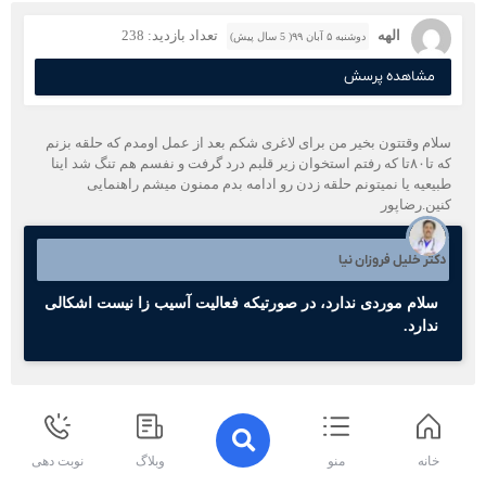
الهه
تعداد بازدید: 238
دوشنبه ۵ آبان ۹۹( 5 سال پیش)
مشاهده پرسش
سلام وقتتون بخیر من برای لاغری شکم بعد از عمل اومدم که حلقه بزنم
که تا۸۰تا که رفتم استخوان زیر قلبم درد گرفت و نفسم هم تنگ شد اینا
طبیعیه یا نمیتونم حلقه زدن رو ادامه بدم ممنون میشم راهنمایی
کنین.رضاپور
دکتر خلیل فروزان نیا
سلام موردی ندارد، در صورتیکه فعالیت آسیب زا نیست اشکالی
ندارد.
حسین
تعداد بازدید: 285
جمعه ۱۸ مهر ۹۹( 5 سال پیش)
خانه
منو
وبلاگ
نوبت دهی
مشاهده پرسش