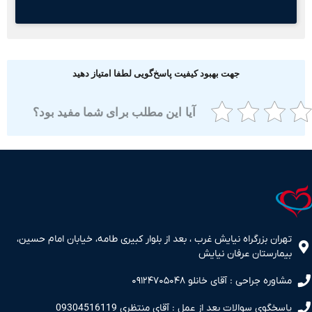
جهت بهبود کیفیت پاسخ‌گویی لطفا امتیاز دهید
آیا این مطلب برای شما مفید بود؟
ران بزرگراه نیایش غرب ، بعد از بلوار کبیری طامه، خیابان امام حسین،
مارستان عرفان نیایش
اوره جراحی : آقای خانلو ۰۹۱۲۴۷۰۵۰۴۸
سخگوی سوالات بعد از عمل : آقای منتظری 09304516119