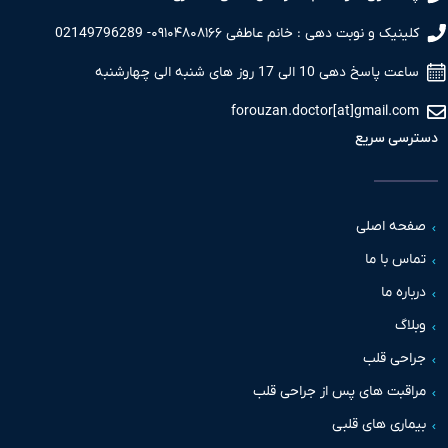
نیک و نوبت دهی : خانم عاطفی ۰۹۱۰۴۸۰۸۱۶۶- 02149796289
 پاسخ دهی 10 الی 17 روز های شنبه الی چهارشنبه
forouzan.doctor[at]gmail.c
سی سریع
حه اصلی
س با ما
اره ما
اگ
حی قلب
قبت های پس از جراحی قلب
اری های قلبی