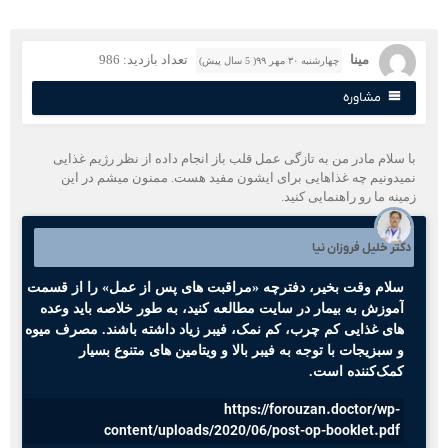
مینا
تعداد بازدید: 986
چهارشنبه ۳۰ مهر ۹۹( 5 سال پیش)
مشاوره
ا سلام مادر من به تازگی عمل قلب باز انجام داده از نظر رژیم غذایی
میدونیم چه غذاهایی برای ایشون مفید هست. ممنون میشم در این
مینه ما رو راهنمایی کنید.
کتر خلیل فروزان نیا
سلام وقت بخیر، دفترچه «مراقبت های پس از عمل» را از قسمت
آموزش به بیمار در سایت مطالعه کنید، به طور خلاصه باید وعده
های غذایی کم چرب، کم نمک، فیبر زیاد داشته باشند. مصرف میوه
و سبزیجات با توجه به فیبر بالا و ویتامین های متنوع بسیار
کمک‌کننده است.
https://forouzan.doctor/wp-
content/uploads/2020/06/post-op-booklet.pdf