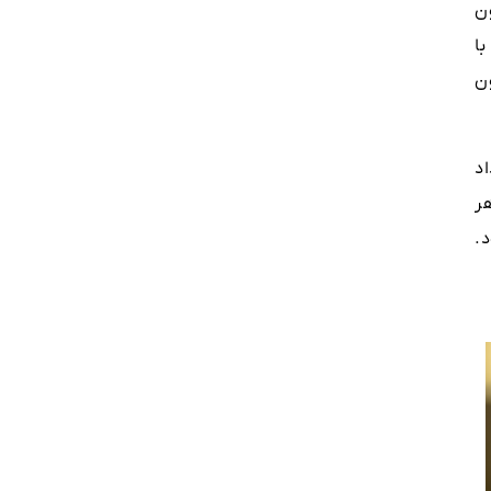
ن
ا
ون
اد
ر
د.