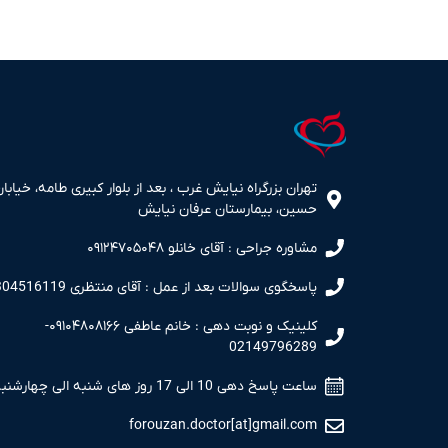
تهران بزرگراه نیایش غرب ، بعد از بلوار کبیری طامه، خیابان
حسین، بیمارستان عرفان نیایش
مشاوره جراحی : آقای خانلو ۰۹۱۲۴۷۰۵۰۴۸
پاسخگوی سوالات بعد از عمل : آقای منتظری 09304516119
کلینیک و نوبت دهی : خانم عاطفی ۰۹۱۰۴۸۰۸۱۶۶-
02149796289
ساعت پاسخ دهی 10 الی 17 روز های شنبه الی چهارشنبه
forouzan.doctor[at]gmail.com