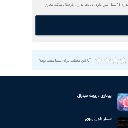
سلام پدرم ١٣اذر عمل باز قلب كردن الان كه ٤ديذهستيم ميگه كمي تاري ديد داره وشماره عينكش فرق كرده ايا نگران كنندست يا طبيعي هستش پدرم ٦٤سلل سن دارن ديابت ندارن پارسال سكته مغزي
آیا این مطلب برای شما مفید بود؟
بیماری دریچه میترال
فشار خون ریوی