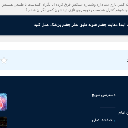
خونشونم كنترل شدست وخوبه روي تازي ديدشون كمي نگران شدم ؟
 ابتدا معاینه چشم شوند طبق نظر چشم پزشک عمل کنید
دسترسی سریع
 امام
صفحه اصلی