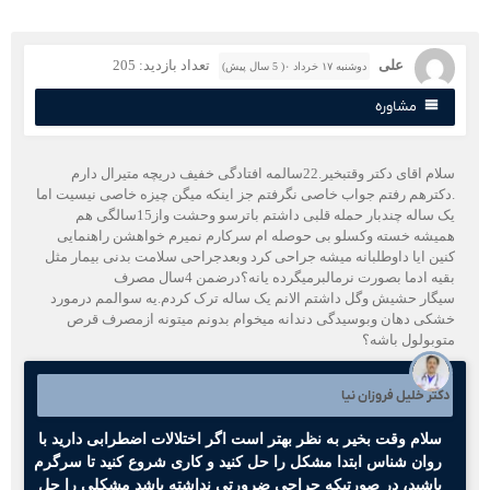
علی
تعداد بازدید: 205
دوشنبه ۱۷ خرداد ۰( 5 سال پیش)
مشاوره
سلام اقای دکتر وقتبخیر.22سالمه افتادگی خفیف دریچه متیرال دارم
دکترهم رفتم جواب خاصی نگرفتم جز اینکه میگن چیزه خاصی نیسیت اما
یک ساله چندبار حمله قلبی داشتم باترسو وحشت واز15سالگی هم
میشه خسته وکسلو بی حوصله ام سرکارم نمیرم خواهشن راهنمایی
نین ایا داوطلبانه میشه جراحی کرد وبعدجراحی سلامت بدنی بیمار مثل
یه ادما بصورت نرمالبرمیگرده یانه؟درضمن 4سال مصرف
یگار حشیش وگل داشتم الانم یک ساله ترک کردم.یه سوالمم درمورد
شکی دهان وبوسیدگی دندانه میخوام بدونم میتونه ازمصرف قرص
توبولول باشه؟
کتر خلیل فروزان نیا
سلام وقت بخیر به نظر بهتر است اگر اختلالات اضطرابی دارید با
روان شناس ابتدا مشکل را حل کنید و کاری شروع کنید تا سرگرم
باشید، در صورتیکه جراحی ضرورتی نداشته باشد مشکلی را حل