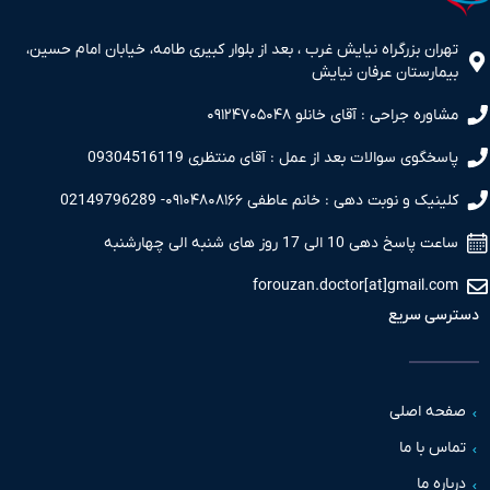
ران بزرگراه نیایش غرب ، بعد از بلوار کبیری طامه، خیابان امام حسین،
مارستان عرفان نیایش
اوره جراحی : آقای خانلو ۰۹۱۲۴۷۰۵۰۴۸
سخگوی سوالات بعد از عمل : آقای منتظری 09304516119
نیک و نوبت دهی : خانم عاطفی ۰۹۱۰۴۸۰۸۱۶۶- 02149796289
 پاسخ دهی 10 الی 17 روز های شنبه الی چهارشنبه
forouzan.doctor[at]gmail.c
سی سریع
حه اصلی
س با ما
اره ما