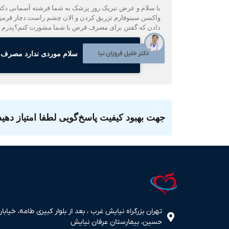
با سلام و عرض تبریک روز پزشک به شما فرشته آسمانی دکتر
واکسن سینوفارم تزریق کردن و الان چشم راست دچار قرمزی و
دادن که گفتن برای مصرف قرص با شما مشورت کنم؟پدرم الان آسپرین میخوره و آتروا
دکتر خلیل فروزان نیا
سلام موردی ندارد مصرف 
جهت بهبود کیفیت پاسخ‌گویی لطفا امتیاز دهید
تهران بزرگراه نیایش غرب ، بعد از بلوار کبیری طامه، خیابان
حسین، بیمارستان عرفان نیایش