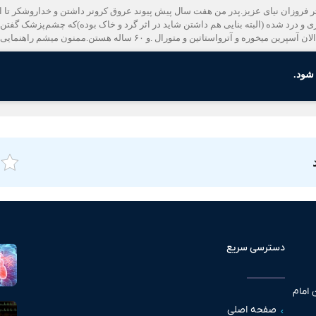
 فروزان نیای عزیز.پدر من هفت سال پیش پیوند عروق کرونر داشتن و خداروشکر تا 
 درد شده (البته بنایی هم داشتن شاید در اثر گرد و خاک بوده)که چشم‌پزشک گفتن ا
ستاتین و متورال .و ۶۰ ساله هستن.ممنون میشم راهنمایی کنید .
شود.
دسترسی سریع
 امام
صفحه اصلی