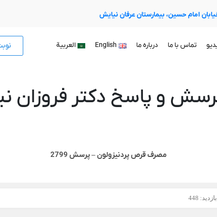
 خیابان امام حسین، بیمارستان عرفان نیایش
نوب
دیو
تماس با ما
درباره ما
English
العربية
رسش و پاسخ دکتر فروزان نیا
مصرف قرص پردنیزولون – پرسش 2799
زدید: 448