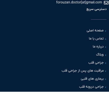
forouzan.doctor[at]gmail.c
سی سریع
حه اصلی
س با ما
اره ما
اگ
حی قلب
قبت های پس از جراحی قلب
اری های قلبی
حی دریچه قلب