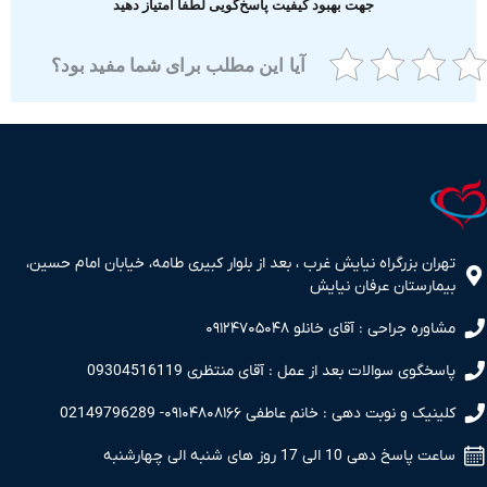
جهت بهبود کیفیت پاسخ‌گویی لطفا امتیاز دهید
آیا این مطلب برای شما مفید بود؟
ران بزرگراه نیایش غرب ، بعد از بلوار کبیری طامه، خیابان امام حسین،
مارستان عرفان نیایش
اوره جراحی : آقای خانلو ۰۹۱۲۴۷۰۵۰۴۸
سخگوی سوالات بعد از عمل : آقای منتظری 09304516119
نیک و نوبت دهی : خانم عاطفی ۰۹۱۰۴۸۰۸۱۶۶- 02149796289
 پاسخ دهی 10 الی 17 روز های شنبه الی چهارشنبه