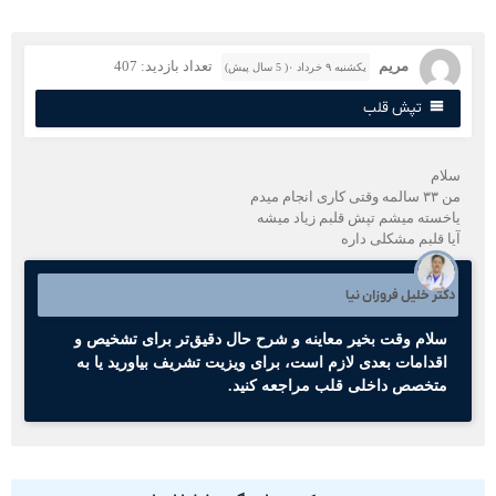
مریم
تعداد بازدید: 407
یکشنبه ۹ خرداد ۰( 5 سال پیش)
تپش قلب
لام
لمه وقتی کاری انجام میدم
اخسته میشم تپش قلبم زیاد میشه
یا قلبم مشکلی داره
کتر خلیل فروزان نیا
سلام وقت بخیر معاینه و شرح حال دقیق‌تر برای تشخیص و
اقدامات بعدی لازم است، برای ویزیت تشریف بیاورید یا به
متخصص داخلی قلب مراجعه کنید.