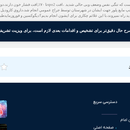
سلام وخسته نباشید. خدمت استادعزیز،بیمار ما چند روزی هست که تن
تپ مايع پلور جهت ايشان در شهرستان توسط جراح عمومي انجام شد،داروي كارودي
ید راه نمیروند،با این علائم چکاری برای ایشون انجام بدیم؟دیگوکسین و فوروزماید
رح حال دقیق‌تر برای تشخیص و اقدامات بعدی لازم است، برای ویزیت تشریف 
دسترسی سریع
 امام
صفحه اصلی