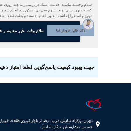
كشيد،ديروز براي نوبت سوم سي تي اسكن ريه انجام شد و 
تهوع و استفراغ داشته اند،بی اشتها هستند و بعلت ضعف شد
دکتر خلیل فروزان نیا
سلام وقت بخیر معاینه و ش
جهت بهبود کیفیت پاسخ‌گویی لطفا امتیاز دهید
تهران بزرگراه نیایش غرب ، بعد از بلوار کبیری طامه، خیابان
حسین، بیمارستان عرفان نیایش