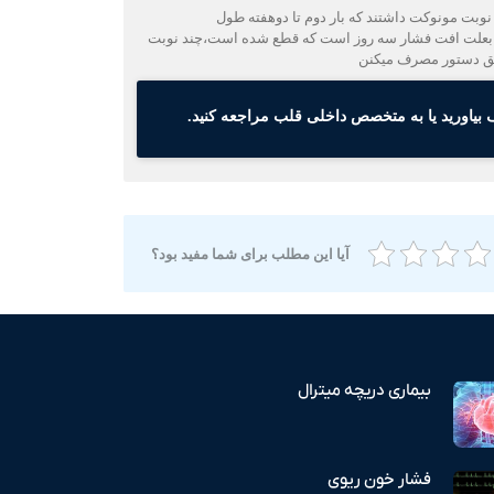
گی نفس وضعف وبی حالی شدید. ،افت spo2تا ٧٠٪؜,افت فشار خون دارند،دو نوبت مونوكت داشتند كه بار دوم تا دوهفته طول
ل بعلت افت فشار سه روز است که قطع شده است،چند نوبت
طبق دستور مصرف میکنن
بیاورید یا به متخصص داخلی قلب مراجعه کنید.
آیا این مطلب برای شما مفید بود؟
بیماری دریچه میترال
فشار خون ریوی