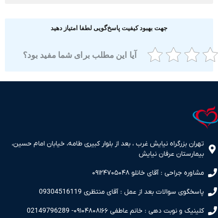
جهت بهبود کیفیت پاسخ‌گویی لطفا امتیاز دهید
آیا این مطلب برای شما مفید بود؟
ران بزرگراه نیایش غرب ، بعد از بلوار کبیری طامه، خیابان امام حسین،
مارستان عرفان نیایش
اوره جراحی : آقای خانلو ۰۹۱۲۴۷۰۵۰۴۸
سخگوی سوالات بعد از عمل : آقای منتظری 09304516119
نیک و نوبت دهی : خانم عاطفی ۰۹۱۰۴۸۰۸۱۶۶- 02149796289