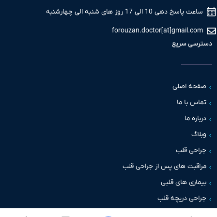
 پاسخ دهی 10 الی 17 روز های شنبه الی چهارشنبه
forouzan.doctor[at]gmail.c
سی سریع
حه اصلی
س با ما
اره ما
اگ
حی قلب
قبت های پس از جراحی قلب
اری های قلبی
حی دریچه قلب