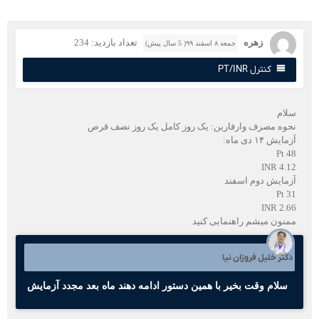
زهره
تعداد بازدید: 234
جمعه ۸ اسفند ۹۹( 5 سال پیش)
کنترل PT/INR
لام
حوه مصرف وارفارین: یک روز کامل یک روز نصف قرص
مایش ۱۴ دی ماه:
Pt 4
INR 4.1
زمایش دوم اسفند
Pt 3
INR 2.6
منون میشم راهنمایی کنید
کتر خلیل فروزان نیا
سلام وقت بخیر با همین دستور ادامه دهند ماه بعد مجدد آزمایش