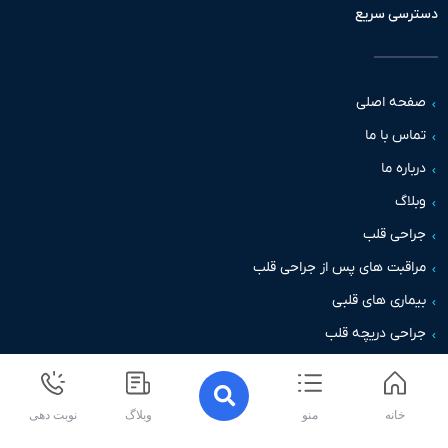
سی سریع
حه اصلی
س با ما
اره ما
اگ
حی قلب
قبت های پس از جراحی قلب
اری های قلبی
حی دریچه قلب
خانه
منو
وبلاگ
نوبت دهی