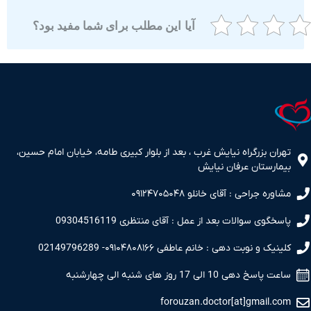
آیا این مطلب برای شما مفید بود؟
ران بزرگراه نیایش غرب ، بعد از بلوار کبیری طامه، خیابان امام حسین،
مارستان عرفان نیایش
اوره جراحی : آقای خانلو ۰۹۱۲۴۷۰۵۰۴۸
سخگوی سوالات بعد از عمل : آقای منتظری 09304516119
نیک و نوبت دهی : خانم عاطفی ۰۹۱۰۴۸۰۸۱۶۶- 02149796289
 پاسخ دهی 10 الی 17 روز های شنبه الی چهارشنبه
forouzan.doctor[at]gmail.c