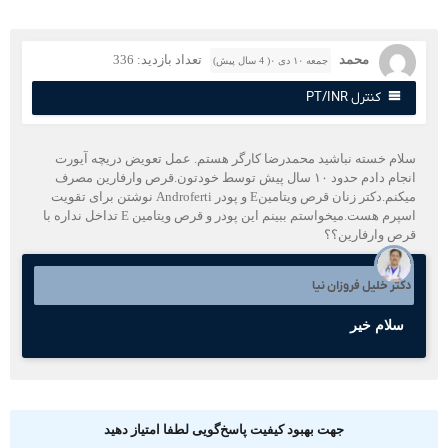
محمد
تعداد بازدید: 336
جمعه ۱۰ دی ۰( 4 سال پیش)
کنترل PT/INR
لام خسته نباشید محمدرضا کارگر هستم. عمل تعویض دریچه آیورت
انجام دادم حدود ۱۰ سال پیش توسط خودتون.قرص وارفارین مصرف
میکنم.دکتر زنان قرص ویتامینE و پودر Androferti نوشتن برای تقویت
اسپرم هست.میخواستم ببینم این پودر و قرص ویتامین E تداخل نداره با
رص وارفارین؟؟
کتر خلیل فروزان نیا
سلام خیر
جهت بهبود کیفیت پاسخ‌گویی لطفا امتیاز دهید