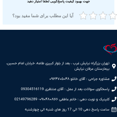
جهت بهبود کیفیت پاسخ‌گویی لطفا امتیاز دهید
آیا این مطلب برای شما مفید بود؟
ران بزرگراه نیایش غرب ، بعد از بلوار کبیری طامه، خیابان امام حسین،
مارستان عرفان نیایش
اوره جراحی : آقای خانلو ۰۹۱۲۴۷۰۵۰۴۸
سخگوی سوالات بعد از عمل : آقای منتظری 09304516119
نیک و نوبت دهی : خانم عاطفی ۰۹۱۰۴۸۰۸۱۶۶- 02149796289
 پاسخ دهی 10 الی 17 روز های شنبه الی چهارشنبه