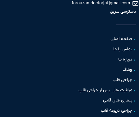
forouzan.doctor[at]gmail.c
سی سریع
حه اصلی
س با ما
اره ما
اگ
حی قلب
قبت های پس از جراحی قلب
اری های قلبی
حی دریچه قلب