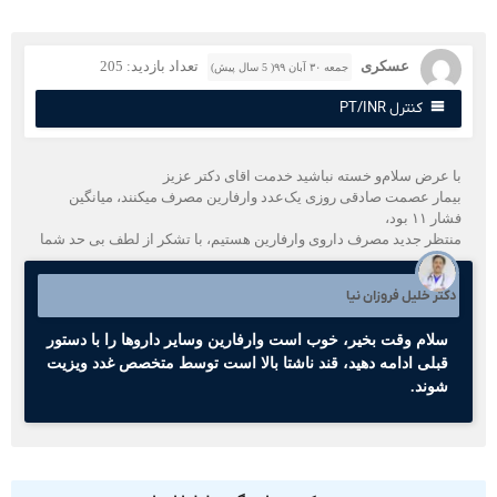
عسکری
تعداد بازدید: 205
جمعه ۳۰ آبان ۹۹( 5 سال پیش)
کنترل PT/INR
ا عرض سلام‌و‌ خسته نباشید خدمت اقای دکتر عزیز
یمار عصمت صادقی روزی یک‌عدد وارفارین مصرف میکنند، میانگین
ار ۱۱ بود،
نتظر جدید مصرف داروی وارفارین هستیم، با تشکر از لطف بی حد شما
کتر خلیل فروزان نیا
سلام وقت بخیر، خوب است وارفارین و‌سایر داروها را با دستور
قبلی ادامه دهید، قند ناشتا بالا است توسط متخصص غدد ویزیت
شوند.