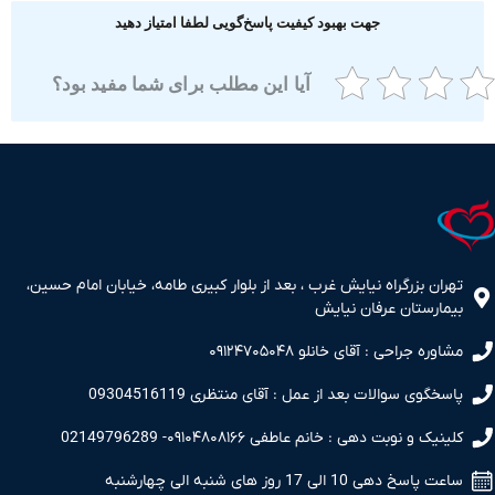
جهت بهبود کیفیت پاسخ‌گویی لطفا امتیاز دهید
آیا این مطلب برای شما مفید بود؟
ران بزرگراه نیایش غرب ، بعد از بلوار کبیری طامه، خیابان امام حسین،
مارستان عرفان نیایش
اوره جراحی : آقای خانلو ۰۹۱۲۴۷۰۵۰۴۸
سخگوی سوالات بعد از عمل : آقای منتظری 09304516119
نیک و نوبت دهی : خانم عاطفی ۰۹۱۰۴۸۰۸۱۶۶- 02149796289
 پاسخ دهی 10 الی 17 روز های شنبه الی چهارشنبه