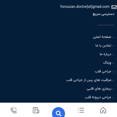
forouzan.doctor[at]gmail.c
سی سریع
حه اصلی
س با ما
اره ما
اگ
حی قلب
قبت های پس از جراحی قلب
اری های قلبی
حی دریچه قلب