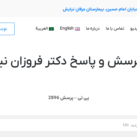
 خیابان امام حسین، بیمارستان عرفان نیایش
نوب
دیو
تماس با ما
درباره ما
English
العربية
رسش و پاسخ دکتر فروزان نیا
پی تی – پرسش 2896
د: 191