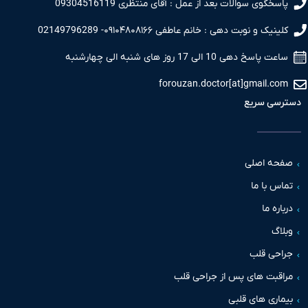
سخگوی سوالات بعد از عمل : آقای منتظری 09304516119
نیک و نوبت دهی : خانم عاطفی ۰۹۱۰۴۸۰۸۱۶۶- 02149796289
 پاسخ دهی 10 الی 17 روز های شنبه الی چهارشنبه
forouzan.doctor[at]gmail.c
سی سریع
حه اصلی
س با ما
اره ما
اگ
حی قلب
قبت های پس از جراحی قلب
اری های قلبی