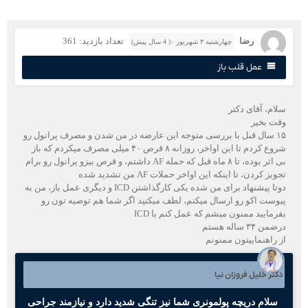
رضا
تعداد بازدید: 361
چهارشنبه ۳ شهریور ۰( 4 سال پیش)
عمل قلب باز
لام، آقای دکتر
قت بخیر
۱۵ سال قبل با بررسی متوجه این عارضه در من شدن و مصرف پرانول رو
شروع کردم تا این اواخر، روزانه ۸ قرص ۴۰ میلی مصرف میکردم که باز
بی اثر بوده، تا ۸ ماه قبل که حمله AF داشتم، و قرص بیزو پرانول رو برام
ویز کردن، تا اینکه این اواخر حملات AF من تشدید شده
دوتا پیشنهاد برای من شده یکی کارگذاشتن ICD و دیگری عمل باز، من به
یوست اکو رو ارسال میکنم، لطف میکنید اگر شما هم توصیه تون رو
فرمایید ممنون میشم که عمل کنم یا ICD
من ۳۴ ساله هستم
ز راهنماییتون ممنونم
کتر خلیل فروزان نیا
سلام دریچه پولمونری شما نیز تنگی شدید دارد و نیازمند جراحی