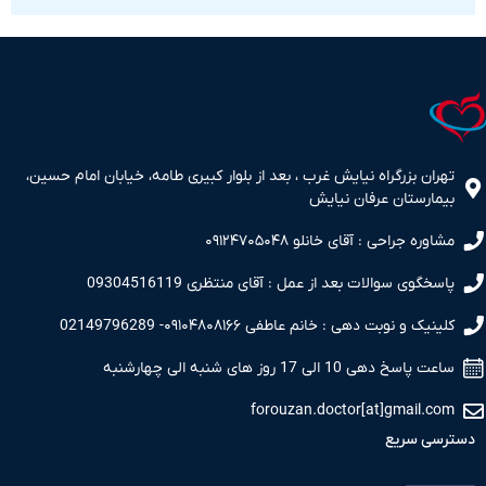
ران بزرگراه نیایش غرب ، بعد از بلوار کبیری طامه، خیابان امام حسین،
مارستان عرفان نیایش
اوره جراحی : آقای خانلو ۰۹۱۲۴۷۰۵۰۴۸
سخگوی سوالات بعد از عمل : آقای منتظری 09304516119
نیک و نوبت دهی : خانم عاطفی ۰۹۱۰۴۸۰۸۱۶۶- 02149796289
 پاسخ دهی 10 الی 17 روز های شنبه الی چهارشنبه
forouzan.doctor[at]gmail.c
سی سریع