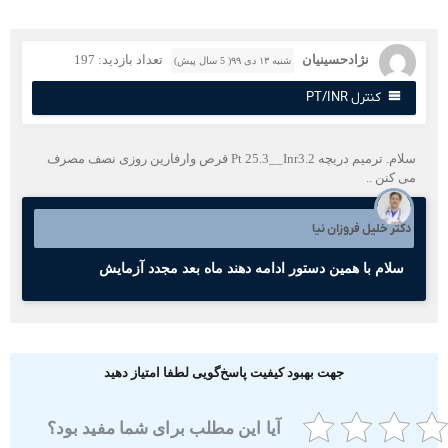
نژادحسینیان
تعداد بازدید: 197
شنبه ۱۳ دی ۹۹( 5 سال پیش)
کنترل PT/INR
سلام. ترمیم دریچه Pt 25.3__Inr3.2 قرص وارفارین روزی نصف مصرف
ی کنن ..
کتر خلیل فروزان نیا
سلام با همین دستور ادامه دهند ماه بعد مجدد آزمایش
جهت بهبود کیفیت پاسخ‌گویی لطفا امتیاز دهید
آیا این مطلب برای شما مفید بود؟