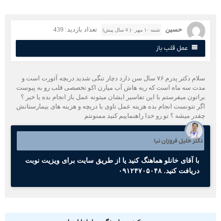
حسین
تعداد بازدید: 439
شنبه ۱۰ مهر ۰( 4 سال پیش)
عمل قلب باز
سلام دکتر پدرم ۷۶ سال سن دارد دچار تنگی شدید دریچه آئورت است و
دت سه ماه است که ریه هاش آب میارن اکو تخصصی قلب رو به پیوست
راتون میفرستم با این تفاسیر ایشان میتونه عمل باز انجام بده یا خیر ؟
گر نتونست انجام بده هزینه عمل تاوی با دریچه و هزینه های بیمارستانش
قدر میشه ؟ تو رو خدا راهنماییم کنید ممنونتم
کتر خلیل فروزان نیا
با آقای خانلو هماهنگ کنید یا از طریق سایت برای ویزیت نوبت
دریافت کنید. ۰۹۱۲۴۷۰۵۰۴۸