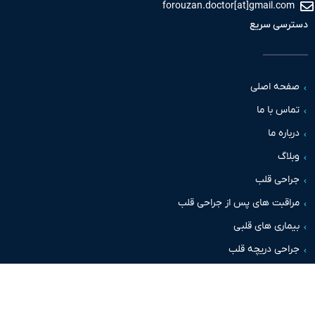
forouzan.doctor[at]gmail.c
سی سریع
حه اصلی
س با ما
اره ما
اگ
حی قلب
قبت های پس از جراحی قلب
اری های قلبی
حی دریچه قلب