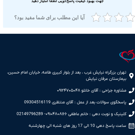
جهت بهبود کیفیت پاسخ‌گویی لطفا امتیاز دهید
آیا این مطلب برای شما مفید بود؟
ران بزرگراه نیایش غرب ، بعد از بلوار کبیری طامه، خیابان امام حسین،
مارستان عرفان نیایش
اوره جراحی : آقای خانلو ۰۹۱۲۴۷۰۵۰۴۸
سخگوی سوالات بعد از عمل : آقای منتظری 09304516119
نیک و نوبت دهی : خانم عاطفی ۰۹۱۰۴۸۰۸۱۶۶- 02149796289
 پاسخ دهی 10 الی 17 روز های شنبه الی چهارشنبه