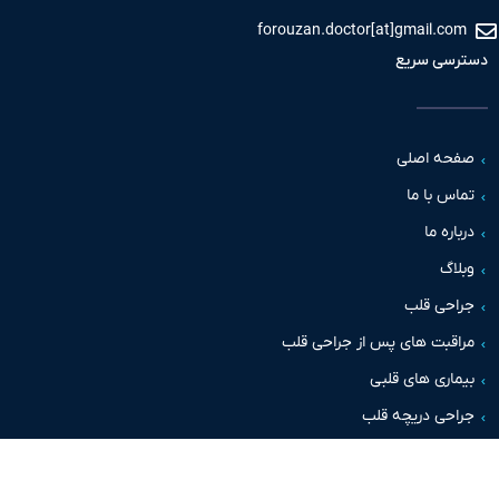
forouzan.doctor[at]gmail.c
سی سریع
حه اصلی
س با ما
اره ما
اگ
حی قلب
قبت های پس از جراحی قلب
اری های قلبی
حی دریچه قلب