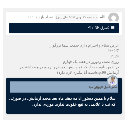
الله
تعداد بازدید: 233
سه شنبه ۲۱ بهمن ۹۹( 5 سال پیش)
کنترل PT/INR
رض سلام و احترام دارم خدمت شما بزرگوار
Inr:2/
Pt:2
وزی نصف ودوروز در هفته یک چهارم
در ضمن باتوجه به اینکه ۶ماه پیش تعویض و ترمیم دریچه داشتنددر
ش crp:96است آیا پیگیری لازم دارد؟
کتر خلیل فروزان نیا
سلام با همین دستور ادامه دهند ماه بعد مجدد آزمایش, در صورتی
که تب یا علایمی به نفع عفونت ندارید موردی ندارد.