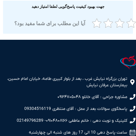
جهت بهبود کیفیت پاسخ‌گویی لطفا امتیاز دهید
آیا این مطلب برای شما مفید بود؟
ران بزرگراه نیایش غرب ، بعد از بلوار کبیری طامه، خیابان امام حسین،
مارستان عرفان نیایش
اوره جراحی : آقای خانلو ۰۹۱۲۴۷۰۵۰۴۸
سخگوی سوالات بعد از عمل : آقای منتظری 09304516119
نیک و نوبت دهی : خانم عاطفی ۰۹۱۰۴۸۰۸۱۶۶- 02149796289
 پاسخ دهی 10 الی 17 روز های شنبه الی چهارشنبه