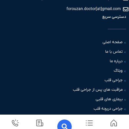
forouzan.doctor[at]gmail.c
سی سریع
حه اصلی
س با ما
اره ما
اگ
حی قلب
قبت های پس از جراحی قلب
اری های قلبی
حی دریچه قلب