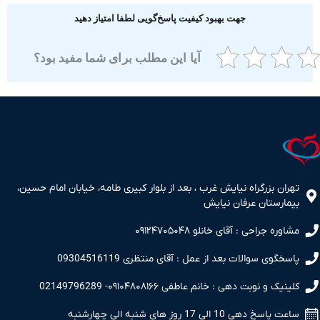
جهت بهبود کیفیت پاسخ‌گویی لطفا امتیاز دهید
آیا این مطلب برای شما مفید بود؟
ران بزرگراه نیایش غرب ، بعد از بلوار کبیری طامه، خیابان امام حسین،
مارستان عرفان نیایش
اوره جراحی : آقای خانلو ۰۹۱۲۴۷۰۵۰۴۸
سخگوی سوالات بعد از عمل : آقای منتظری 09304516119
نیک و نوبت دهی : خانم عاطفی ۰۹۱۰۴۸۰۸۱۶۶- 02149796289
 پاسخ دهی 10 الی 17 روز های شنبه الی چهارشنبه