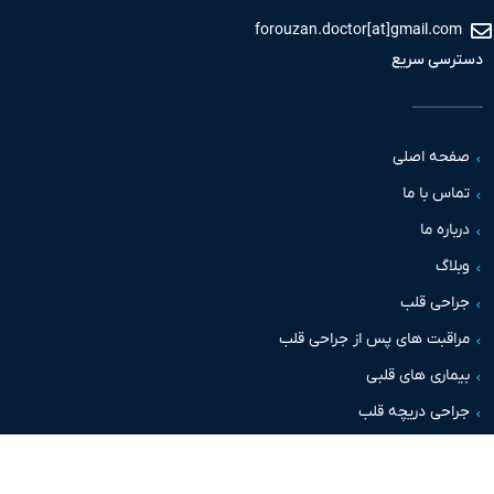
forouzan.doctor[at]gmail.c
سی سریع
حه اصلی
س با ما
اره ما
اگ
حی قلب
قبت های پس از جراحی قلب
اری های قلبی
حی دریچه قلب