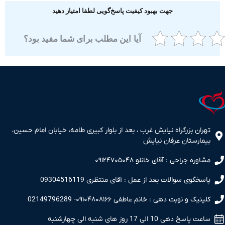
جهت بهبود کیفیت پاسخ‌گویی لطفا امتیاز دهید
آیا این مطلب برای شما مفید بود؟
ران بزرگراه نیایش غرب ، بعد از بلوار کبیری طامه، خیابان امام حسین،
مارستان عرفان نیایش
اوره جراحی : آقای خانلو ۰۹۱۲۴۷۰۵۰۴۸
سخگوی سوالات بعد از عمل : آقای منتظری 09304516119
نیک و نوبت دهی : خانم عاطفی ۰۹۱۰۴۸۰۸۱۶۶- 02149796289
 پاسخ دهی 10 الی 17 روز های شنبه الی چهارشنبه