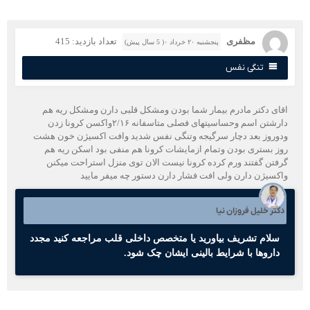
مظفری
تعداد بازدید: 415
پنجشنبه ۲۰ خرداد ۰( 5 سال پیش)
تنگی نفس
قای دکتر مادرم بیمار شما بودن ومشکل قلبی دارن ومشکل ریه هم
دارشتن اسم وحساسیتهای فصلی متاسفانه ۲/۱۶واکسن کرونا زدن
دوروز بعد دچار سرگیجه وتنگی نفس شدید وافت اکسیژن خون هشت
وز بستری بودن وتمام ازمایشات کرونا هم منفی بود اسکن ریه هم
رفتن گفتند ورم کرده کرونا نیست الان توی منزل استراحت میکنن
اکسیژن دارن ولی افت فشار دارن دستور چه میفر مایید
کتر خلیل فروزان نیا
سلام تشریف بیاورید یا متخصص داخلی قلب مراجعه کنید مجدد
داروها با شرایط بالینی ایشان چک شود.