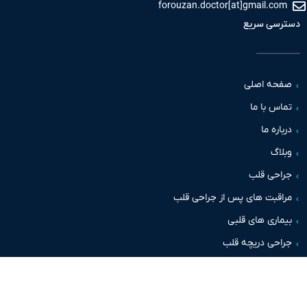
forouzan.doctor[at]gmail.c
سی سریع
حه اصلی
س با ما
اره ما
اگ
حی قلب
قبت های پس از جراحی قلب
اری های قلبی
حی دریچه قلب