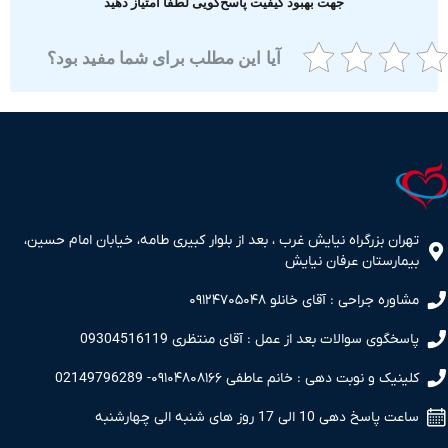
جهت بهبود کیفیت پاسخ‌گویی لطفا امتیاز دهید
آیا این مطلب برای شما مفید بود؟
ران بزرگراه نیایش غرب ، بعد از بلوار کبیری طامه، خیابان امام حسین،
مارستان عرفان نیایش
اوره جراحی : آقای خانلو ۰۹۱۲۴۷۰۵۰۴۸
سخگوی سوالات بعد از عمل : آقای منتظری 09304516119
نیک و نوبت دهی : خانم عاطفی ۰۹۱۰۴۸۰۸۱۶۶- 02149796289
 پاسخ دهی 10 الی 17 روز های شنبه الی چهارشنبه