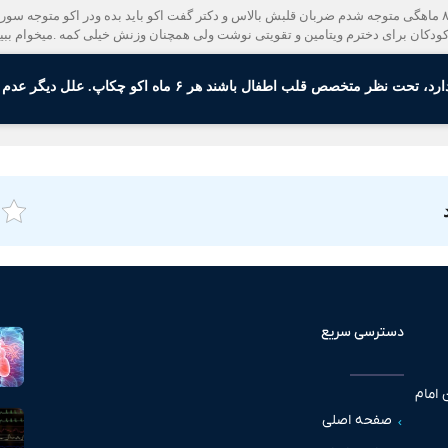
سلام عرض میکنم.دختری دارم که الان یکسالش هست و در ۸ ماهگی متوجه شدم ضربان قلبش بالاس و دکتر گفت اکو باید 
ودکان برای دخترم ویتامین و تقویتی نوشت ولی همچنان وزنش خیلی کمه .میخوام بب
ص قلب اطفال باشند هر ۶ ماه اکو چکاپ. علل دیگر عدم وزن گیری بررسی شود.
دسترسی سریع
 امام
صفحه اصلی