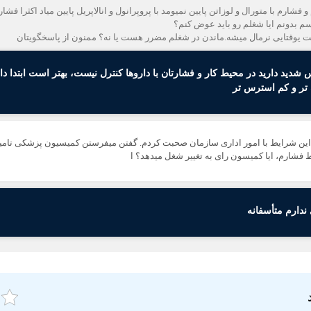
 بدونم ایا شغلم رو باید عوض کنم؟
هست یوقتایی نرمال میشه.ماندن در شغلم مضرر هست یا نه؟ ممنون از پاسخگویتان
دید دارید در محیط کار و فشارتان با داروها کنترل نیست، بهتر است ابتدا دارو
 تر و کم استرس تر
 این شرایط با امور اداری سازمان صحبت کردم. گفتن میفرستن کمیسیون پزشکی تامین ا
ط فشارم، ایا کمیسون رای به تغییر شغل میدهد؟ ا
ندارم متأسفانه