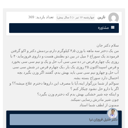
نازین
تعداد بازدید: 369
چهارشنبه ۱۶ تیر ۰( 5 سال پیش)
مشاوره
لام دکتر جان
من یک دختر سە ماهه با وزن ۴٫۵ کیلوگرم دارم،بردمش دکتر و اکو گرفتن
فرمودند یک سوراخ ۶ میل در بین دو بطنش هست و داروی فروزماید۴۰ با
وزی یک چهارم قرص در ده سی سی آب حل و یک و نیم سی سی بخورد
و قرص اسپیداکتون ۲۵ روزی یک بار ،یک چهارم قرص در شش سی سی
ب حل و چهارو نیم سی سی باید بهش بدم، گفتند اگر وزن بگیرد بچه
حتمال دارد سوراخ بسته بشه.
والم از شما بزرگوار اینه،آیا با مصرف این داروها دخترم علاج میشه؟؟ و
گر با دارو حل نشود چیکار کنم ؟
 اینکه چه شیر خشکی بهش بدم که دخترم وزن بگیرد؟
ون شیر مادرش رسایی نمیکند.
منون از لطف شما استاد
کتر خلیل فروزان نیا