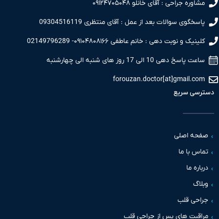
اوره جراحی : آقای خانلو ۰۹۱۲۴۷۰۵۰۴۸
سخگوی سوالات بعد از عمل : آقای منتظری 09304516119
نیک و نوبت دهی : خانم عاطفی ۰۹۱۰۴۸۰۸۱۶۶- 02149796289
 پاسخ دهی 10 الی 17 روز های شنبه الی چهارشنبه
forouzan.doctor[at]gmail.c
سی سریع
حه اصلی
س با ما
اره ما
اگ
حی قلب
قبت های پس از جراحی قلب