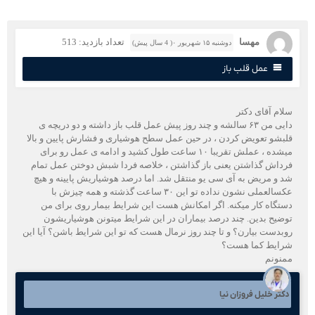
مهسا
تعداد بازدید: 513
دوشنبه ۱۵ شهریور ۰( 4 سال پیش)
عمل قلب باز
لام آقای دکتر
دایی من ۶۳ سالشه و چند روز پیش عمل قلب باز داشته و دو دریچه ی
لبشو تعویض کردن ، در حین عمل سطح هوشیاری و فشارش پایین و بالا
میشده ، عملش تقریبا ۱۰ ساعت طول کشید و ادامه ی عمل رو برای
رداش گذاشتن یعنی باز گذاشتن ، خلاصه فردا شبش دوختن عمل تمام
د و مریض به آی سی یو منتقل شد. اما درصد هوشیاریش پایینه و هیچ
عکسالعملی نشون نداده تو این ۳۰ ساعت گذشته و همه چیزش با
ستگاه کار میکنه. اگر امکانش هست این شرایط بیمار روی برای من
وضیح بدین. چند درصد بیماران در این شرایط میتونن هوشیاریشون
و‌بدست بیارن؟ و تا چند روز نرمال هست که تو این شرایط باشن؟ آیا این
رایط کما هست؟
منونم
کتر خلیل فروزان نیا