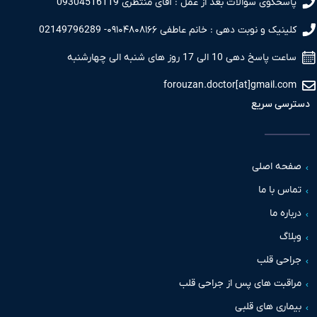
سخگوی سوالات بعد از عمل : آقای منتظری 09304516119
نیک و نوبت دهی : خانم عاطفی ۰۹۱۰۴۸۰۸۱۶۶- 02149796289
 پاسخ دهی 10 الی 17 روز های شنبه الی چهارشنبه
forouzan.doctor[at]gmail.c
سی سریع
حه اصلی
س با ما
اره ما
اگ
حی قلب
قبت های پس از جراحی قلب
اری های قلبی