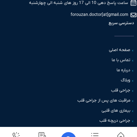
 پاسخ دهی 10 الی 17 روز های شنبه الی چهارشنبه
forouzan.doctor[at]gmail.c
سی سریع
حه اصلی
س با ما
اره ما
اگ
حی قلب
قبت های پس از جراحی قلب
اری های قلبی
حی دریچه قلب