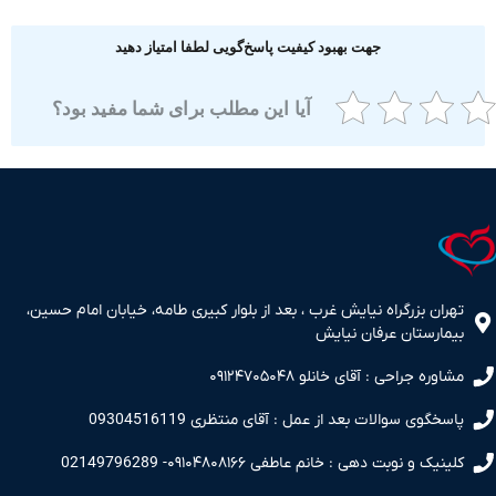
جهت بهبود کیفیت پاسخ‌گویی لطفا امتیاز دهید
آیا این مطلب برای شما مفید بود؟
ران بزرگراه نیایش غرب ، بعد از بلوار کبیری طامه، خیابان امام حسین،
مارستان عرفان نیایش
اوره جراحی : آقای خانلو ۰۹۱۲۴۷۰۵۰۴۸
سخگوی سوالات بعد از عمل : آقای منتظری 09304516119
نیک و نوبت دهی : خانم عاطفی ۰۹۱۰۴۸۰۸۱۶۶- 02149796289