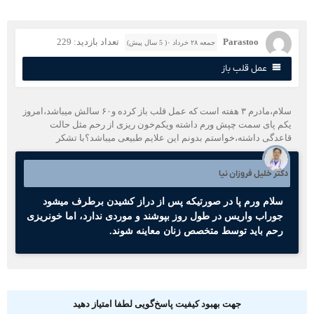
Parastoo
تعداد بازدید: 229
جمعه ۲۸ خرداد ۰( 5 سال پیش)
عمل قلب باز
سلام،مادرم ۳ هفته است که عمل قلب باز کرده و‌۶۰ سالش میباشد،امروز
کم پای سمت چپش ورم داشته و‌یکم‌خون ریزی از رحم‌ مثل حالت
اعدگی داشته،خواستم بدونم این علایم‌ طبیعی میباشد؟با تشکر
کتر خلیل فروزان نیا
سلام ورم پا در صورتیکه پس از دراز کشیدن برطرف میشود
جوراب واریس در طول روز بپوشند و موردی ندارد، اما خونریزی
رحم باید توسط متخصص زنان معاینه شوند.
جهت بهبود کیفیت پاسخ‌گویی لطفا امتیاز دهید