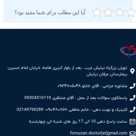
آیا این مطلب برای شما مفید بود؟
ران بزرگراه نیایش غرب ، بعد از بلوار کبیری طامه، خیابان امام حسین،
مارستان عرفان نیایش
اوره جراحی : آقای خانلو ۰۹۱۲۴۷۰۵۰۴۸
سخگوی سوالات بعد از عمل : آقای منتظری 09304516119
نیک و نوبت دهی : خانم عاطفی ۰۹۱۰۴۸۰۸۱۶۶- 02149796289
 پاسخ دهی 10 الی 17 روز های شنبه الی چهارشنبه
forouzan.doctor[at]gmail.c