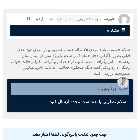
علیرضا
تعداد بازدید: 416
دوشنبه ۸ شهریور ۰( 4 سال پیش)
مشاوره
سلام.خسته نباشید مردی ۴۵ ساله هستم چندروز پیش بدون هیچ علائم
بلی بطور ناگهانی دچار حمله قبلی شدم واورژانسی در بیمارستان
فسنجان آنژیوگرافی شدم اکنون از جای آنژیو گرافی تا زانو حالت خواب
فتگی دارد.ودکتر گفته دیگه هیچگونه فعالیتی نداشته باش.تصاویر
یفرستم بررسی کنید
کتر خلیل فروزان نیا
سلام تصاویر نیامده است مجدد ارسال کنید.
جهت بهبود کیفیت پاسخ‌گویی لطفا امتیاز دهید