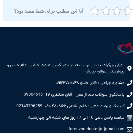
آیا این مطلب برای شما مفید بود؟
ران بزرگراه نیایش غرب ، بعد از بلوار کبیری طامه، خیابان امام حسین،
مارستان عرفان نیایش
اوره جراحی : آقای خانلو ۰۹۱۲۴۷۰۵۰۴۸
سخگوی سوالات بعد از عمل : آقای منتظری 09304516119
نیک و نوبت دهی : خانم عاطفی ۰۹۱۰۴۸۰۸۱۶۶- 02149796289
 پاسخ دهی 10 الی 17 روز های شنبه الی چهارشنبه
forouzan.doctor[at]gmail.c