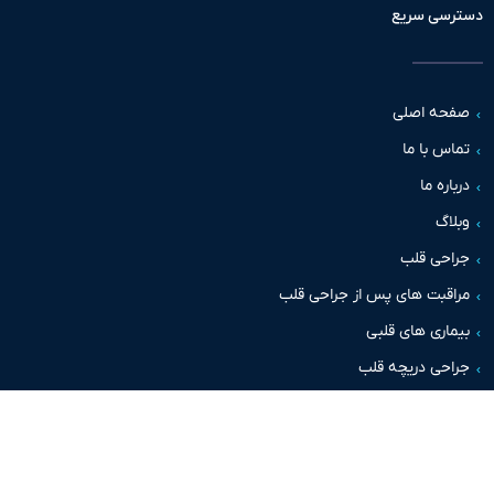
سی سریع
حه اصلی
س با ما
اره ما
اگ
حی قلب
قبت های پس از جراحی قلب
اری های قلبی
حی دریچه قلب