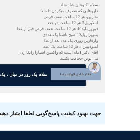
سلام اکنونتان شاد شاد
داروهایی که مصرف میکردن تا حالا
متازیرو هر 12 ساعت نصف قرص
انالاپریل5 هر 12 ساعت دو عدد
فوروزماید40 هر 12 ساعت نصف قرص قبل از غذا
پنتوپرازول40 صبح ناشتا یک عددی
وارفارین روزی یک عدد بعد از غذا
آملودپیین 5 هر 12 ساعت یک عدد
آقای دکتر 1ماه است که واکسن آستارا زانکا زدن
می تونن حجامت بکننند
دکتر خلیل فروزان نیا
سلام یک روز در میان ، یک
جهت بهبود کیفیت پاسخ‌گویی لطفا امتیاز دهید