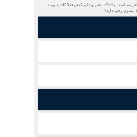
سلام استاد.داداشم ۳۵سال سن دارد و ناگهان دچار تنگی نفس شد و به دکتر مراجه کردیم گفتن ای اف بطن چپش ۲۲درصد و ای اف بطن راست ۵۲درصد است و icdگذاشتن .و دکتر گفتن فعلا کاندید پیوند
 ایشون وجود دارد؟