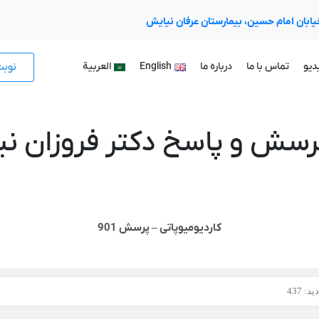
 خیابان امام حسین، بیمارستان عرفان نیایش
نوب
دیو
تماس با ما
درباره ما
English
العربية
رسش و پاسخ دکتر فروزان نیا
کاردیومیوپاتی – پرسش 901
د: 437