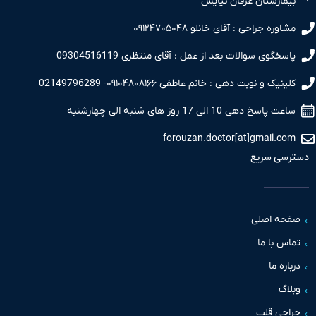
مارستان عرفان نیایش
اوره جراحی : آقای خانلو ۰۹۱۲۴۷۰۵۰۴۸
سخگوی سوالات بعد از عمل : آقای منتظری 09304516119
نیک و نوبت دهی : خانم عاطفی ۰۹۱۰۴۸۰۸۱۶۶- 02149796289
 پاسخ دهی 10 الی 17 روز های شنبه الی چهارشنبه
forouzan.doctor[at]gmail.c
سی سریع
حه اصلی
س با ما
اره ما
اگ
حی قلب