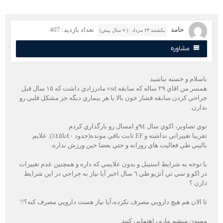
حامد
تعداد بازدید: 407
یکشنبه ۲۴ مرداد ۰( 4 سال پیش)
مشاوره
اسلام و خسته نباشيد
همسر من اقاي ٢٩ ساله كه سابقه vsd مادرزادي داشت كه ١٥ سال قبل
راحي كردن.سابقه فشار خون بالا يا هر بيماري ديگه جز مشكل قلبي رو
دارن.
ي تصاوير، اكوي سال ٩٤و امسال رو بارگذاري كردم
تقريبا تغييراتي نداشته و EF ثابت باقي مونده(حدود ٤٠تا٤٥٪؜). علايم
اليني طي فعاليت هاي روزانه و حتي بعضا حين ورزش نداره.
ا توجه به شرايط استيبل و بدون علايمي كه داره و همچنين عدم تغييرات
در اكو و سي تي آنژيو طي ٦ سال اخير آيا نياز به جراحي در اين شرايط
ارن ؟
ا الان هم هيچ دارويي مصرف نكرده،آيا نياز هست دارويي مصرف كنه؟!!
منون ميشم مارو راهنمايي كنيد