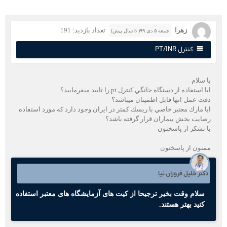
زهرا
تعداد بازدید: 191
جمعه ۵ دی ۹۹( 5 سال پیش)
کنترل PT/INR
ا سلام
ا استفاده از دستگاه خانگي كنترل pt را تاييد ميفرماييد؟
قت عمل انها قابل اطمينان ميباشد؟
يا مارك معتبر خاصي با ريسك كمتر در ايران وجود دارد كه مورد استفاده
ضايت بخش بيماران قرار گرفته باشد؟
ا تشكر از پاسختون
منون از پاسختون
کتر خلیل فروزان نیا
سلام وقت بخیر ترجیحا از کیت های آزمایشگاه های معتبر استفاده
کنید بهتر هستند.