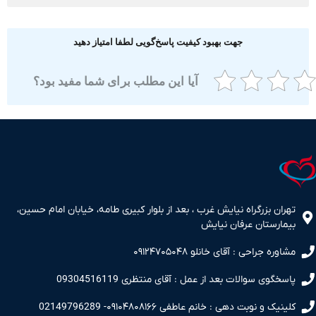
جهت بهبود کیفیت پاسخ‌گویی لطفا امتیاز دهید
آیا این مطلب برای شما مفید بود؟
ران بزرگراه نیایش غرب ، بعد از بلوار کبیری طامه، خیابان امام حسین،
مارستان عرفان نیایش
اوره جراحی : آقای خانلو ۰۹۱۲۴۷۰۵۰۴۸
سخگوی سوالات بعد از عمل : آقای منتظری 09304516119
نیک و نوبت دهی : خانم عاطفی ۰۹۱۰۴۸۰۸۱۶۶- 02149796289