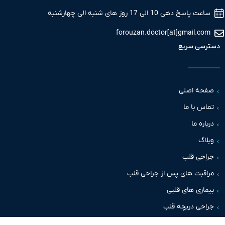
 پاسخ دهی 10 الی 17 روز های شنبه الی چهارشنبه
forouzan.doctor[at]gmail.c
سی سریع
حه اصلی
س با ما
اره ما
اگ
حی قلب
قبت های پس از جراحی قلب
اری های قلبی
حی دریچه قلب