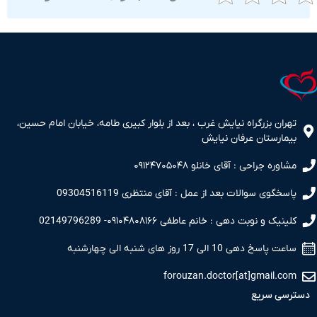
ران بزرگراه نیایش غرب ، بعد از بلوار کبیری طامه، خیابان امام حسین،
مارستان عرفان نیایش
اوره جراحی : آقای خانلو ۰۹۱۲۴۷۰۵۰۴۸
سخگوی سوالات بعد از عمل : آقای منتظری 09304516119
نیک و نوبت دهی : خانم عاطفی ۰۹۱۰۴۸۰۸۱۶۶- 02149796289
 پاسخ دهی 10 الی 17 روز های شنبه الی چهارشنبه
forouzan.doctor[at]gmail.c
سی سریع