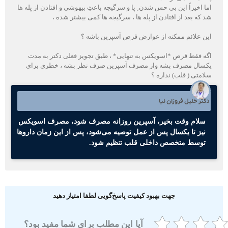
ما اخیراً این بی حس شدن ِ پا و سرگیجه باعثِ بیهوشی و افتادن از پله ها
د که بعد از افتادن از پله ها ، سرگیجه ها کمی بیشتر شده ،
ین علائم ممکنه از عوارض قرص آسپرین باشه ؟
گه فقط قرص *اسویکس به تنهایی* ، طبق تجویز فعلی دکتر به مدت
کسال مصرف بشه واز مصرف آسپرین صرف نظر بشه ، خطری برای
لامتی ( قلب) نداره ؟
کتر خلیل فروزان نیا
سلام وقت بخیر، آسپرین روزانه مصرف شود، مصرف اسویکس
نیز تا یکسال پس از عمل توصیه می‌شود، پس از این زمان داروها
توسط متخصص داخلی قلب تنظیم شود.
جهت بهبود کیفیت پاسخ‌گویی لطفا امتیاز دهید
آیا این مطلب برای شما مفید بود؟