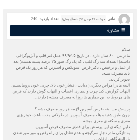
مادر
تعداد بازدید: 240
دوشنبه ۲۷ بهمن ۹۹( 5 سال پیش)
مشاوره
لام
مادرِ من ، ۶۰ سال داره ، در تاریخ ۹۹/۹/۲۵ عمل فنر قلب و آنژیوگرافی
داشته( انسداد سه رگ قلب ، که یک رگ هنوز ۲۵ درصد بسته هست) بعد
ز عمل و ترخیص ، دکتر قرص اسویکس و آسپرین که هر روز یک قرص
اید مصرف بشه،
جویز کردند،
لبته مادر امراض دیگری ( دیابت ، فشار خون بالا، چربی خون ،روماتیسم،
لتهاب گوارش، کبد چرب و بیماری اعصاب و التهاب گوش دارند که قرص
ای مربوط به این بیماری ها روزانه مصرف میشه ) دارند….
رسشِ من اینه ،قرصِ آسپرین لازمه هر روز مصرف بشه ؟
ون طبقِ شنیده ها ، مصرفِ آسپرین در طولانی مدت باعثِ خونریزی
غزی و سکته ی مغزی میشه….
لیلِ دیگه ی این پرسش برای قطع ِ مصرفِ قرصِ آسپرین،
ه تازگی مادر دچارِ سرگیجه و عدم تعادل برای راه رفتن و مور مور شدن
ا، البته گاهی اوقات، ،