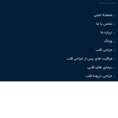
حه اصلی
س با ما
اره ما
اگ
حی قلب
قبت های پس از جراحی قلب
اری های قلبی
حی دریچه قلب