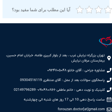
آیا این مطلب برای شما مفید بود؟
ران بزرگراه نیایش غرب ، بعد از بلوار کبیری طامه، خیابان امام حسین،
مارستان عرفان نیایش
اوره جراحی : آقای خانلو ۰۹۱۲۴۷۰۵۰۴۸
سخگوی سوالات بعد از عمل : آقای منتظری 09304516119
نیک و نوبت دهی : خانم عاطفی ۰۹۱۰۴۸۰۸۱۶۶- 02149796289
 پاسخ دهی 10 الی 17 روز های شنبه الی چهارشنبه
forouzan.doctor[at]gmail.c