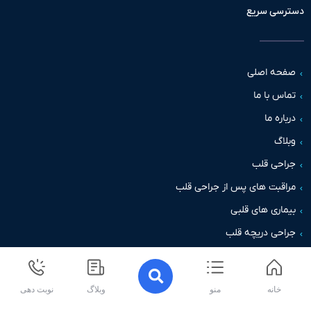
سی سریع
حه اصلی
س با ما
اره ما
اگ
حی قلب
قبت های پس از جراحی قلب
اری های قلبی
حی دریچه قلب
خانه
منو
وبلاگ
نوبت دهی