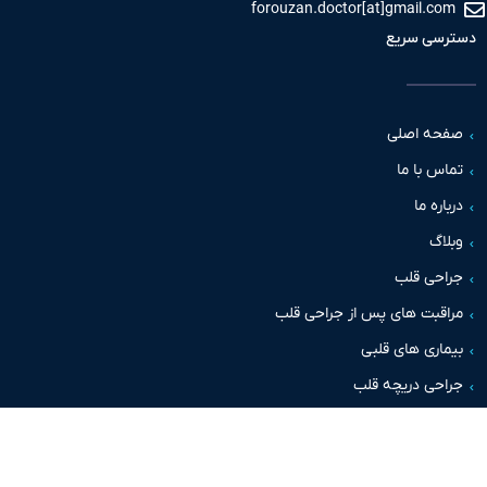
forouzan.doctor[at]gmail.c
سی سریع
حه اصلی
س با ما
اره ما
اگ
حی قلب
قبت های پس از جراحی قلب
اری های قلبی
حی دریچه قلب