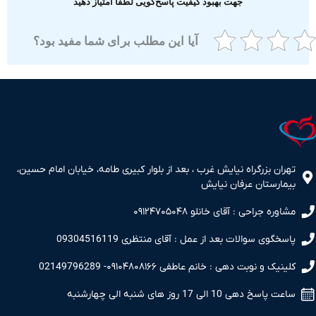
جهت بهبود کیفیت پاسخ‌گویی لطفا امتیاز دهید
آیا این مطلب برای شما مفید بود؟
ران بزرگراه نیایش غرب ، بعد از بلوار کبیری طامه، خیابان امام حسین،
مارستان عرفان نیایش
اوره جراحی : آقای خانلو ۰۹۱۲۴۷۰۵۰۴۸
سخگوی سوالات بعد از عمل : آقای منتظری 09304516119
نیک و نوبت دهی : خانم عاطفی ۰۹۱۰۴۸۰۸۱۶۶- 02149796289
 پاسخ دهی 10 الی 17 روز های شنبه الی چهارشنبه