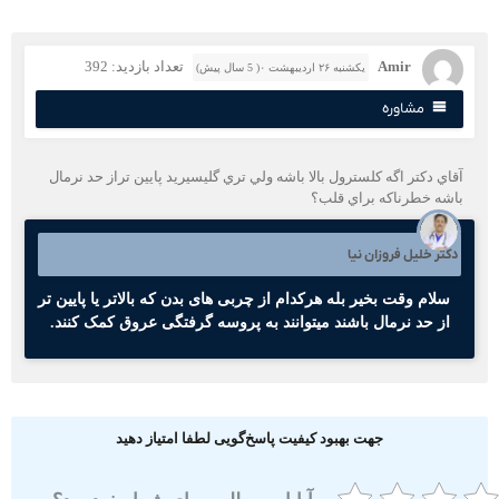
Amir
تعداد بازدید: 392
یکشنبه ۲۶ اردیبهشت ۰( 5 سال پیش)
مشاوره
قاي دكتر اگه كلسترول بالا باشه ولي تري گليسيريد پايين تراز حد نرمال
اشه خطرناكه براي قلب؟
کتر خلیل فروزان نیا
سلام وقت بخیر بله هرکدام از چربی های بدن که بالاتر یا پایین تر
از حد نرمال باشند میتوانند به پروسه گرفتگی عروق کمک کنند.
جهت بهبود کیفیت پاسخ‌گویی لطفا امتیاز دهید