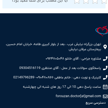
آیا این مطلب برای شما مفید بود؟
ران بزرگراه نیایش غرب ، بعد از بلوار کبیری طامه، خیابان امام حسین،
مارستان عرفان نیایش
اوره جراحی : آقای خانلو ۰۹۱۲۴۷۰۵۰۴۸
سخگوی سوالات بعد از عمل : آقای منتظری 09304516119
نیک و نوبت دهی : خانم عاطفی ۰۹۱۰۴۸۰۸۱۶۶- 02149796289
 پاسخ دهی 10 الی 17 روز های شنبه الی چهارشنبه
forouzan.doctor[at]gmail.c
سی سریع