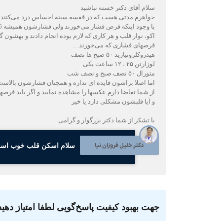
سلام آقای دکتر خسته نباشید
خواهرم مدتی هست که در قفسه سینه احساس درد می‌کنند تست ورزش هم که رفت
با وجود اینکه قرص فشار می‌خورند ولی فشارشون همیشه 16یا 17هست
اکو، نوار قلب و هر کاری که لازم بوده انجام دادند و بهشون 
قرصهای فشاری که می‌خورند…
هیدروکلروتیازید ۵۰ صبح ها نصف
لوزارتن ۲۵ ، ۱۲ ساعت یکی
متورال ۵۰ نصف صبح و نصف شب
اما اصلا براشون فایده ای نداره و همچنان فشارشون بالاس
از شما تقاضا دارم عکسها را مشاهده نمایید و اگر باید ق
و آیا قلبشون مشکلی دارد یا خیر
با تشکر از شما دکتر بزرگوار و گرامی
دکتر خلیل فروزان نیا
سلام اسکن قلب خوب است، ا
جهت بهبود کیفیت پاسخ‌گویی لطفا امتیاز دهید