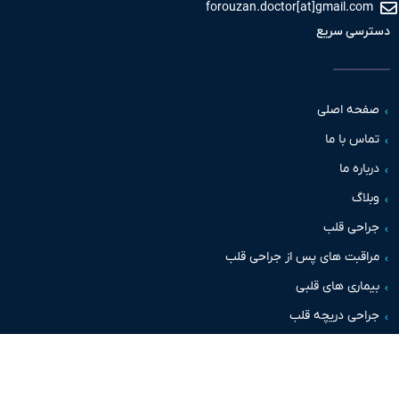
forouzan.doctor[at]gmail.c
سی سریع
حه اصلی
س با ما
اره ما
اگ
حی قلب
قبت های پس از جراحی قلب
اری های قلبی
حی دریچه قلب