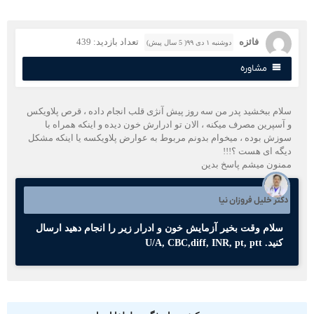
فائزه
تعداد بازدید: 439
دوشنبه ۱ دی ۹۹( 5 سال پیش)
مشاوره
لام ببخشید پدر من سه روز پیش آنژی قلب انجام داده ، قرص پلاویکس
 آسپرین مصرف میکنه ، الان تو ادرارش خون دیده و اینکه همراه با
وزش بوده ، میخوام بدونم مربوط به عوارض پلاویکسه یا اینکه مشکل
یگه ای هست ؟!!!
منون میشم پاسخ بدین
کتر خلیل فروزان نیا
سلام وقت بخیر آزمایش خون و ادرار زیر را انجام دهید ارسال
کنید. U/A, CBC,diff, INR, pt, ptt