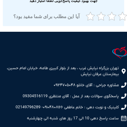
جهت بهبود کیفیت پاسخ‌گویی لطفا امتیاز دهید
آیا این مطلب برای شما مفید بود؟
ران بزرگراه نیایش غرب ، بعد از بلوار کبیری طامه، خیابان امام حسین،
مارستان عرفان نیایش
اوره جراحی : آقای خانلو ۰۹۱۲۴۷۰۵۰۴۸
سخگوی سوالات بعد از عمل : آقای منتظری 09304516119
نیک و نوبت دهی : خانم عاطفی ۰۹۱۰۴۸۰۸۱۶۶- 02149796289
 پاسخ دهی 10 الی 17 روز های شنبه الی چهارشنبه