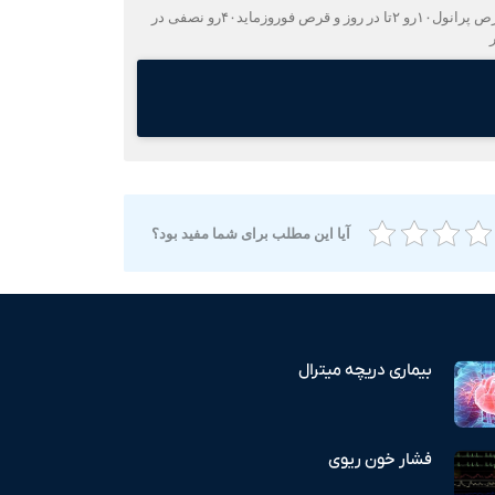
سلام آقای دکتر،وقت بخیر انشاالله که حالتون خوب باشه،دریچه قلب داداشم ۲ماه پیش عوض شده،دیروز اومدیم پیشت معاینه اش کردی،گفتی قرص پرانول۱۰رو ۲تا در روز و قرص فوروزماید۴۰رو نصفی در
آیا این مطلب برای شما مفید بود؟
بیماری دریچه میترال
فشار خون ریوی