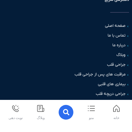
حه اصلی
س با ما
اره ما
اگ
حی قلب
قبت های پس از جراحی قلب
اری های قلبی
حی دریچه قلب
خانه
منو
وبلاگ
نوبت دهی