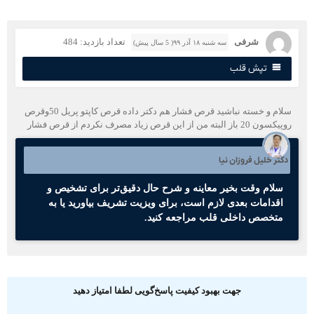
شرفی
تعداد بازدید: 484
سه شنبه ۱۸ آذر ۹۹( 5 سال پیش)
تپش قلب
سلام و خسته نباشید قرص فشار هم دکتر داده قرص کاپتو پریل 50وقرص
ون 20 باز البته من از این قرص زیاد مصرف نکردم از قرص فشار
کتر خلیل فروزان نیا
سلام وقت بخیر معاینه و شرح حال دقیق‌تر برای تشخیص و
اقدامات بعدی لازم است، برای ویزیت تشریف بیاورید یا به
متخصص داخلی قلب مراجعه کنید.
جهت بهبود کیفیت پاسخ‌گویی لطفا امتیاز دهید