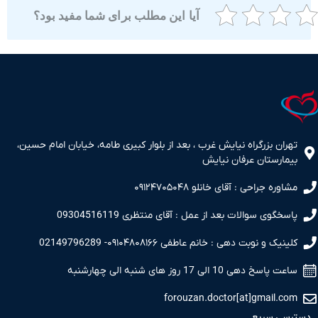
آیا این مطلب برای شما مفید بود؟
ران بزرگراه نیایش غرب ، بعد از بلوار کبیری طامه، خیابان امام حسین،
مارستان عرفان نیایش
اوره جراحی : آقای خانلو ۰۹۱۲۴۷۰۵۰۴۸
سخگوی سوالات بعد از عمل : آقای منتظری 09304516119
نیک و نوبت دهی : خانم عاطفی ۰۹۱۰۴۸۰۸۱۶۶- 02149796289
 پاسخ دهی 10 الی 17 روز های شنبه الی چهارشنبه
forouzan.doctor[at]gmail.c
سی سریع