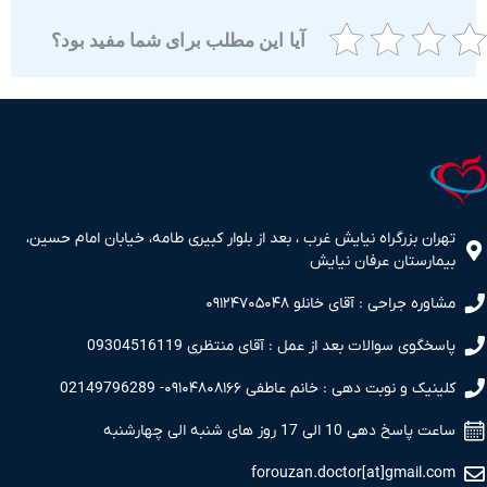
آیا این مطلب برای شما مفید بود؟
ران بزرگراه نیایش غرب ، بعد از بلوار کبیری طامه، خیابان امام حسین،
مارستان عرفان نیایش
اوره جراحی : آقای خانلو ۰۹۱۲۴۷۰۵۰۴۸
سخگوی سوالات بعد از عمل : آقای منتظری 09304516119
نیک و نوبت دهی : خانم عاطفی ۰۹۱۰۴۸۰۸۱۶۶- 02149796289
 پاسخ دهی 10 الی 17 روز های شنبه الی چهارشنبه
forouzan.doctor[at]gmail.c