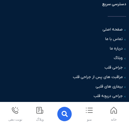
سی سریع
حه اصلی
س با ما
اره ما
اگ
حی قلب
قبت های پس از جراحی قلب
اری های قلبی
حی دریچه قلب
خانه
منو
وبلاگ
نوبت دهی