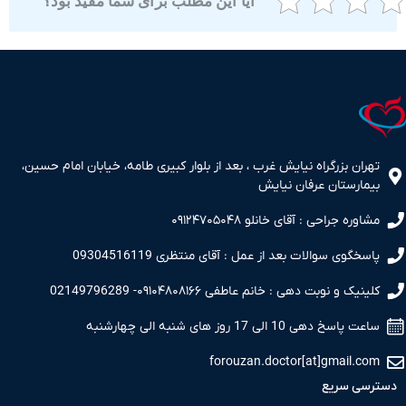
آیا این مطلب برای شما مفید بود؟
ران بزرگراه نیایش غرب ، بعد از بلوار کبیری طامه، خیابان امام حسین،
مارستان عرفان نیایش
اوره جراحی : آقای خانلو ۰۹۱۲۴۷۰۵۰۴۸
سخگوی سوالات بعد از عمل : آقای منتظری 09304516119
نیک و نوبت دهی : خانم عاطفی ۰۹۱۰۴۸۰۸۱۶۶- 02149796289
 پاسخ دهی 10 الی 17 روز های شنبه الی چهارشنبه
forouzan.doctor[at]gmail.c
سی سریع