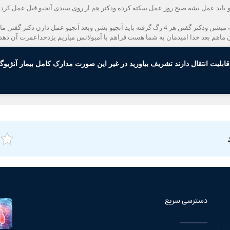
تن دوتا رگ گرفته و باید عمل بشه صبح روز عمل سکته کرده ودکتر هم از روی سیدی آنجیو قبل عم
ولی جواب نداده تا روز چهارشنبه 11فروردین درد قفسه سینه میشن ودکتر گفتن هر 4 رگ گرفته باید آنجیو 
هم بعد خدا امیدمان به شما هست فراهم با آمبولانس میاریم یزدخداعمرت آن دهد خد
قابلیت انتقال دارند تشریف بیاورید در غیر این صورت مدارک کامل بیمار آنژیو
دسترسی سریع