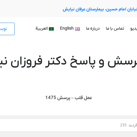
 خیابان امام حسین، بیمارستان عرفان نیایش
نوب
دیو
تماس با ما
درباره ما
English
العربية
رسش و پاسخ دکتر فروزان نیا
عمل قلب – پرسش 1475
دید: 235