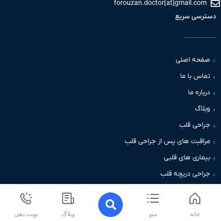
forouzan.doctor[at]gmail.c
سی سریع
حه اصلی
س با ما
اره ما
اگ
حی قلب
قبت های پس از جراحی قلب
اری های قلبی
حی دریچه قلب
خانه
منو
وبلاگ
نوبت دهی