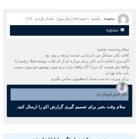
سعیده
تعداد بازدید: 231
یکشنبه ۱۰ اسفند ۹۹( 5 سال پیش)
مشاوره
لام وخسته نباشید
قای دکتر مشکل من نارسایی شدید دریچه ریوی بود
کو مری انجام دادم دکتر برام دوباره ام آر ای قلب نوشته فعلا نرفتم ایا
اقعا نیاز هست که برم؟ اگه واقعا نیازه برم چون توشهرخودمون نیست
ید بیام تهران.
رای ویزیت خدمت شما با مطبتون تماس بگیرم
کتر خلیل فروزان نیا
سلام وقت بخیر برای تصمیم گیری گزارش اکو را ارسال کنید.