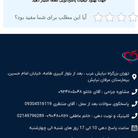
جهت بهبود کیفیت پاسخ‌گویی لطفا امتیاز دهید
آیا این مطلب برای شما مفید بود؟
ران بزرگراه نیایش غرب ، بعد از بلوار کبیری طامه، خیابان امام حسین،
مارستان عرفان نیایش
اوره جراحی : آقای خانلو ۰۹۱۲۴۷۰۵۰۴۸
سخگوی سوالات بعد از عمل : آقای منتظری 09304516119
نیک و نوبت دهی : خانم عاطفی ۰۹۱۰۴۸۰۸۱۶۶- 02149796289
 پاسخ دهی 10 الی 17 روز های شنبه الی چهارشنبه