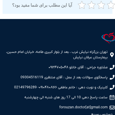
آیا این مطلب برای شما مفید بود؟
ران بزرگراه نیایش غرب ، بعد از بلوار کبیری طامه، خیابان امام حسین،
مارستان عرفان نیایش
اوره جراحی : آقای خانلو ۰۹۱۲۴۷۰۵۰۴۸
سخگوی سوالات بعد از عمل : آقای منتظری 09304516119
نیک و نوبت دهی : خانم عاطفی ۰۹۱۰۴۸۰۸۱۶۶- 02149796289
 پاسخ دهی 10 الی 17 روز های شنبه الی چهارشنبه
forouzan.doctor[at]gmail.c
سی سریع