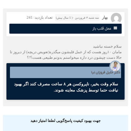
بهار
تعداد بازدید: 241
سه شنبه ۳ فروردین ۰( 5 سال پیش)
عمل قلب باز
لام خسته نباشید
مامان ۱۰روز هست که از عمل قلبشون میگذره(تعویض دریچه) از دیروز تا
الا دست چپشون درد داره میخواستم بدونم طبیعی هست؟!؟
کتر خلیل فروزان نیا
سلام وقت بخیر، ناپروکسن هر ۸ ساعت مصرف کنند اگر بهبود
نیافت حتما توسط پزشک معاینه شوند.
جهت بهبود کیفیت پاسخ‌گویی لطفا امتیاز دهید